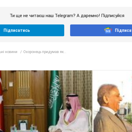
Ти ще не читаєш наш Telegram? А даремно! Підписуйся
Підписатись
Підписа
ьні новини
Охоронець придумав як...