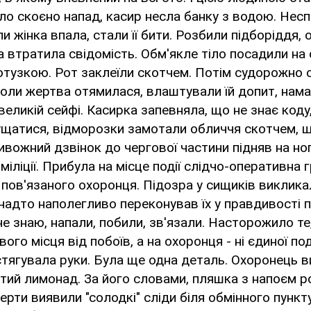
ло скоєно напад, касир несла банку з водою. Нес
Коли жінка впала, стали її бити. Розбили підборіддя,
ка втратила свідомість. Обм'якле тіло посадили на 
отузкою. Рот заклеїли скотчем. Потім судорожно 
 коли жертва отямилася, влаштували їй допит, нам
великій сейфі. Касирка запевняла, що не знає коду, і
нущатися, відморозки замотали обличчя скотчем, 
ивожний дзвінок до чергової частини підняв на но
міліції. Прибула на місце події слідчо-оперативна г
пов'язаного охоронця. Підозра у сищиків виклика
 надто наполегливо переконував їх у правдивості п
не знаю, напали, побили, зв'язали. Насторожило те
вого місця від побоїв, а на охоронця - ні єдиної под
тягувала руки. Була ще одна деталь. Охоронець 
тий лимонад. За його словами, пляшка з напоєм р
перти виявили "солодкі" сліди біля обмінного пункт