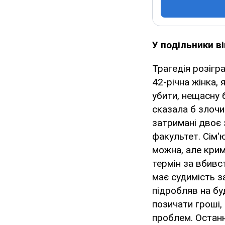
У подільники в
Трагедія розігр
42-річна жінка,
убити, нещасну 
сказала б злочи
затримані двоє 
факультет. Сім'
можна, але крим
термін за вбивс
має судимість за
підробляв на бу
позичати гроші,
проблем. Останн