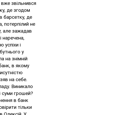
к вже звільнився
ку, де згодом
в барсетку, де
, потерпілий не
у, але зажадав
і наречена,
 успіхи і
бутнього у
а на знімній
банк, в якому
рисутністю
зяв на себе.
ападу. Виникало
ні суми грошей?
нення в банк
овірити тільки
в Олексій. У