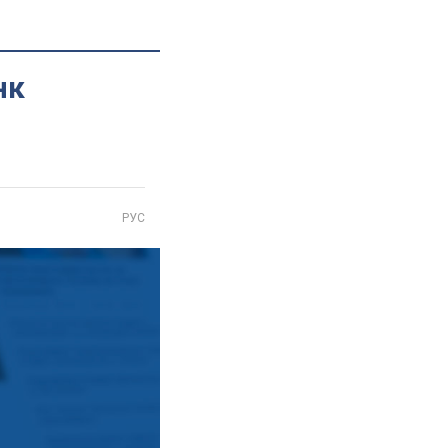
нк
РУС