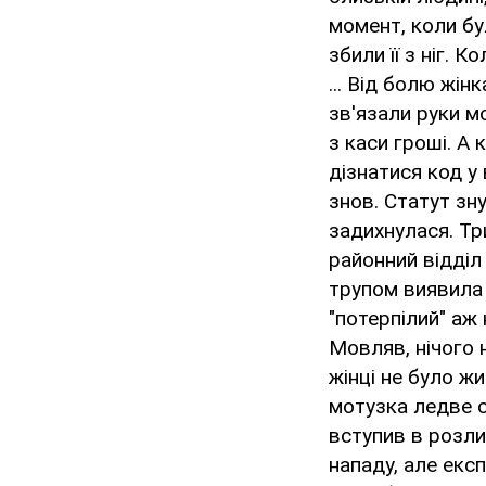
момент, коли бу
збили її з ніг. 
... Від болю жін
зв'язали руки м
з каси гроші. А
дізнатися код у 
знов. Статут з
задихнулася. Тр
районний відділ 
трупом виявила 
"потерпілий" аж
Мовляв, нічого 
жінці не було жи
мотузка ледве с
вступив в розли
нападу, але екс