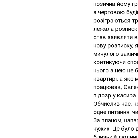
позичив йому гр
з черговою буді
розіграються тр
лежала розписка
став заявляти в
нову розписку, 
минулого закінч
критикуючи спос
нього з нею не 
квартирі, а яке
працював, Євген
підозр у касира 
Обчислив час, к
одне питання: ч
За планом, напа
чужих. Це було 
близькій людині,