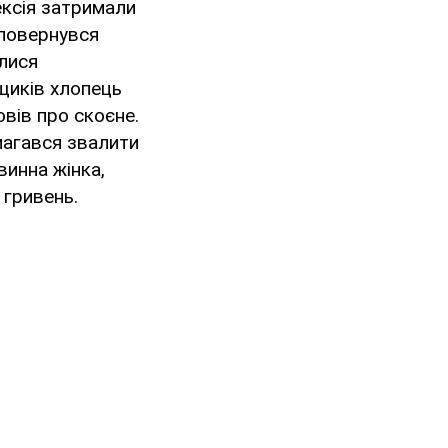
ексія затримали
н повернувся
илися
ищиків хлопець
овів про скоєне.
амагався звалити
винна жінка,
 гривень.