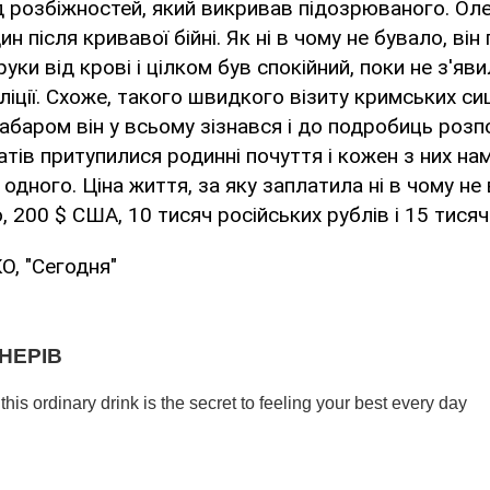
д розбіжностей, який викривав підозрюваного. Ол
ин після кривавої бійні. Як ні в чому не бувало, ві
уки від крові і цілком був спокійний, поки не з'яв
іліції. Схоже, такого швидкого візиту кримських с
забаром він у всьому зізнався і до подробиць розп
атів притупилися родинні почуття і кожен з них н
одного. Ціна життя, за яку заплатила ні в чому не 
, 200 $ CША, 10 тисяч російських рублів і 15 тисяч
, "Сегодня"