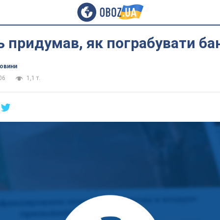
 придумав, як пограбувати ба
новини
06
1,1 т.