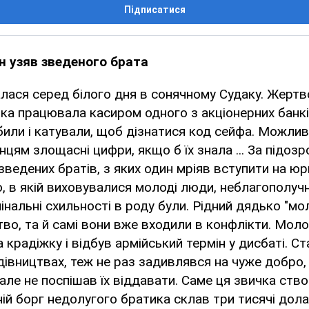
Підписатися
ін узяв зведеного брата
алася серед білого дня в сонячному Судаку. Жерт
 яка працювала касиром одного з акціонерних банкі
били і катували, щоб дізнатися код сейфа. Можлив
нцям злощасні цифри, якщо б їх знала ... За підозр
зведених братів, з яких один мріяв вступити на ю
ю, в якій виховувалися молоді люди, неблагополучн
інальні схильності в роду були. Рідний дядько "мо
тво, та й самі вони вже входили в конфлікти. Моло
 крадіжку і відбув армійський термін у дисбаті. С
дівництвах, теж не раз задивлявся на чуже добро
 але не поспішав їх віддавати. Саме ця звичка ств
ій борг недолугого братика склав три тисячі дола