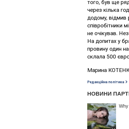
того, був ще ря
через кілька год
додому, відмив р
співробітники м
не очікував. Не
На допитах у бр
провину один на 
склала 500 євро
Марина КОТЕНКО
Редакційна політика