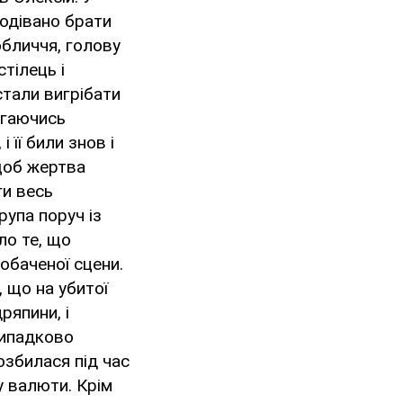
подівано брати
 обличчя, голову
стілець і
стали вигрібати
агаючись
 її били знов і
щоб жертва
ги весь
рупа поруч із
ло те, що
обаченої сцени.
, що на убитої
ряпини, і
випадково
озбилася під час
у валюти. Крім