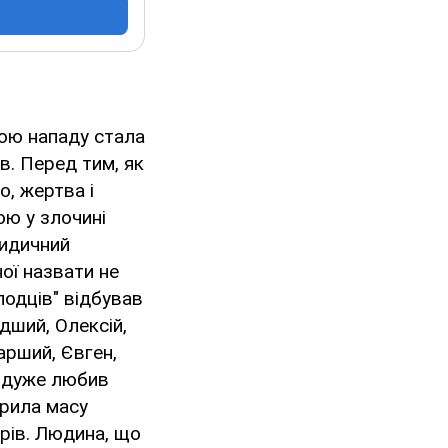
вою нападу стала
в. Перед тим, як
о, жертва і
ою у злочині
ридичний
ої назвати не
лодців" відбував
дший, Олексій,
тарший, Євген,
, дуже любив
орила масу
рів. Людина, що