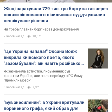
Жінці нарахували 729 тис. грн боргу за газ через
покази зіпсованого лічильника: суддя ухвалив
неочікуване рішення
Чи треба платити борг через донарахування
7 часов назад
10,5 т.
"Це Україна напала!" Оксана Вояж
викрила київського поета, якого
"зазомбували": він навіть російської
не знав, а тепер хоче геноциду
Як зазначила артистка, письменник був
українців
фанатом України, але після переїзду в РФ йому
"промили мозок"
5 часов назад
7,3 т.
"Був знесилений": в Україні врятували
пораненого грифа, який обрав для