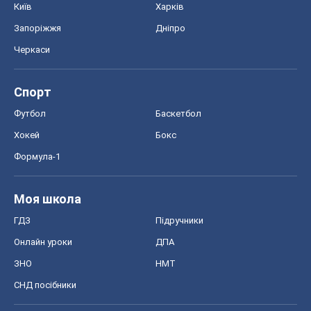
Київ
Харків
Запоріжжя
Дніпро
Черкаси
Спорт
Футбол
Баскетбол
Хокей
Бокс
Формула-1
Моя школа
ГДЗ
Підручники
Онлайн уроки
ДПА
ЗНО
НМТ
СНД посібники