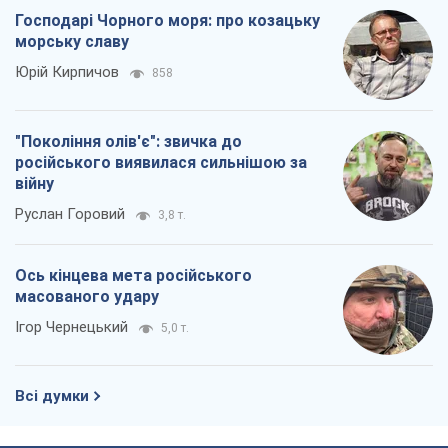
Господарі Чорного моря: про козацьку
морську славу
Юрій Кирпичов
858
"Покоління олів'є": звичка до
російського виявилася сильнішою за
війну
Руслан Горовий
3,8 т.
Ось кінцева мета російського
масованого удару
Ігор Чернецький
5,0 т.
Всі думки