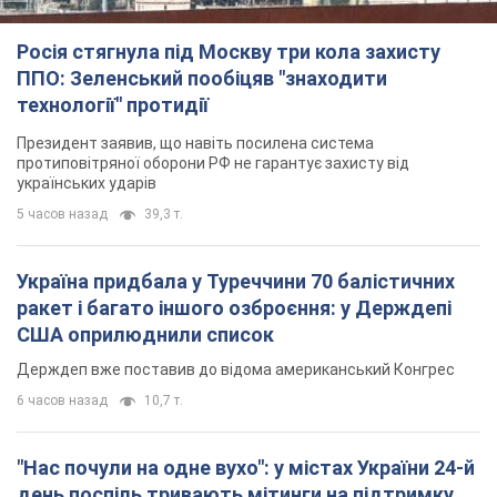
Росія стягнула під Москву три кола захисту
ППО: Зеленський пообіцяв "знаходити
технології" протидії
Президент заявив, що навіть посилена система
протиповітряної оборони РФ не гарантує захисту від
українських ударів
5 часов назад
39,3 т.
Україна придбала у Туреччини 70 балістичних
ракет і багато іншого озброєння: у Держдепі
США оприлюднили список
Держдеп вже поставив до відома американський Конгрес
6 часов назад
10,7 т.
"Нас почули на одне вухо": у містах України 24-й
день поспіль тривають мітинги на підтримку