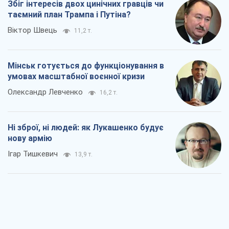
Збіг інтересів двох цинічних гравців чи
таємний план Трампа і Путіна?
Віктор Швець
11,2 т.
Мінськ готується до функціонування в
умовах масштабної воєнної кризи
Олександр Левченко
16,2 т.
Ні зброї, ні людей: як Лукашенко будує
нову армію
Ігар Тишкевич
13,9 т.