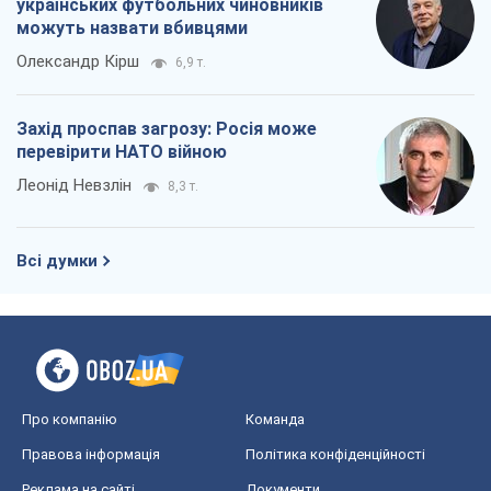
українських футбольних чиновників
можуть назвати вбивцями
Олександр Кірш
6,9 т.
Захід проспав загрозу: Росія може
перевірити НАТО війною
Леонід Невзлін
8,3 т.
Всі думки
Про компанію
Команда
Правова інформація
Політика конфіденційності
Реклама на сайті
Документи