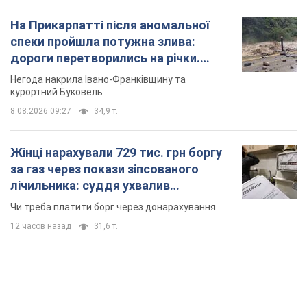
На Прикарпатті після аномальної
спеки пройшла потужна злива:
дороги перетворились на річки.
Відео
Негода накрила Івано-Франківщину та
курортний Буковель
8.08.2026 09:27
34,9 т.
Жінці нарахували 729 тис. грн боргу
за газ через покази зіпсованого
лічильника: суддя ухвалив
неочікуване рішення
Чи треба платити борг через донарахування
12 часов назад
31,6 т.