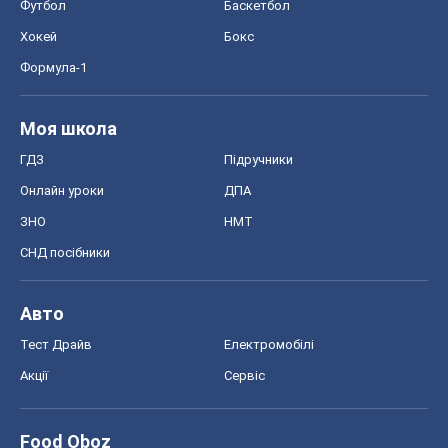
Футбол
Баскетбол
Хокей
Бокс
Формула-1
Моя школа
ГДЗ
Підручники
Онлайн уроки
ДПА
ЗНО
НМТ
СНД посібники
Авто
Тест Драйв
Електромобілі
Акції
Сервіс
Food Oboz