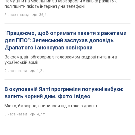
Чому ціни на мобільний зв'язок зросли у кілька разів і як
поліпшити якість інтернету на телефоні
5 часов назад
36,4 т.
"Працюємо, щоб отримати пакети з ракетами
для ППО": Зеленський заслухав доповідь
Драпатого і анонсував нові кроки
Зокрема, він обговорив з головкомом кадрові питання в
українській армії
2 часа назад
1,2 т.
В окупованій Ялті прогриміли потужні вибухи:
валить чорний дим. Фото і відео
Місто, ймовірно, опинилося під атакою дронів
3 часа назад
4,7 т.