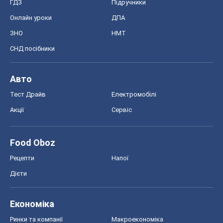
ГДЗ
Підручники
Онлайн уроки
ДПА
ЗНО
НМТ
СНД посібники
Авто
Тест Драйв
Електромобілі
Акції
Сервіс
Food Oboz
Рецепти
Напої
Дієти
Економіка
Ринки та компанії
Макроекономіка