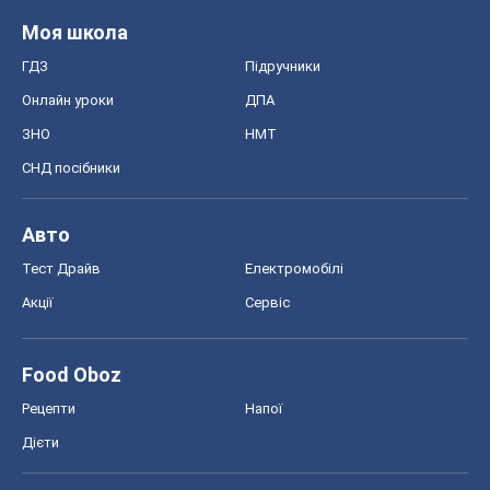
Моя школа
ГДЗ
Підручники
Онлайн уроки
ДПА
ЗНО
НМТ
СНД посібники
Авто
Тест Драйв
Електромобілі
Акції
Сервіс
Food Oboz
Рецепти
Напої
Дієти