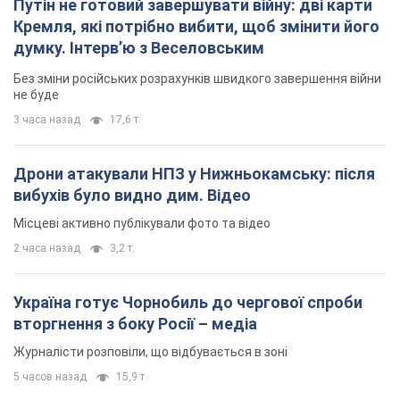
Путін не готовий завершувати війну: дві карти
Кремля, які потрібно вибити, щоб змінити його
думку. Інтерв’ю з Веселовським
Без зміни російських розрахунків швидкого завершення війни
не буде
3 часа назад
17,6 т.
Дрони атакували НПЗ у Нижньокамську: після
вибухів було видно дим. Відео
Місцеві активно публікували фото та відео
2 часа назад
3,2 т.
Україна готує Чорнобиль до чергової спроби
вторгнення з боку Росії – медіа
Журналісти розповіли, що відбувається в зоні
5 часов назад
15,9 т.