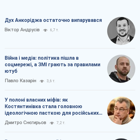
Дух Анкоріджа остаточно випарувався
Віктор Андрусів
6,7 т.
Війна і медіа: політика пішла в
соцмережі, а ЗМІ грають за правилами
ютуб
Павло Казарін
3,6 т.
У полоні власних міфів: як
Костянтинівка стала головною
ідеологічною пасткою для російських
окупантів
Дмитро Снєгирьов
7,2 т.