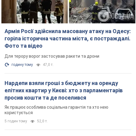
Армія Росії здійснила масовану атаку на Одесу:
горіла історична частина міста, є постраждалі.
Фото та відео
Для терору ворог застосував ракети та дрони
годину тому
47,0 т.
Нардепи взяли гроші з бюджету на оренду
елітних квартир у Києві: хто з парламентарів
просив кошти та де поселився
Як працює особлива соціальна гарантія та хто нею
користується
5 годин тому
52,0 т.