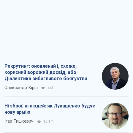
Рекрутинг: оновлений і, схоже,
корисний ворожий досвід, або
Діалектика вибагливого боягузтва
Олександр Кірш
441
Ні зброї, ні людей: як Лукашенко будує
нову армію
Ігар Тишкевич
16,1 т.