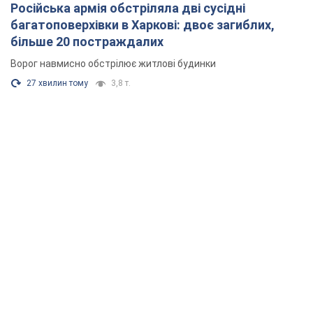
Російська армія обстріляла дві сусідні
багатоповерхівки в Харкові: двоє загиблих,
більше 20 постраждалих
Ворог навмисно обстрілює житлові будинки
27 хвилин тому
3,8 т.