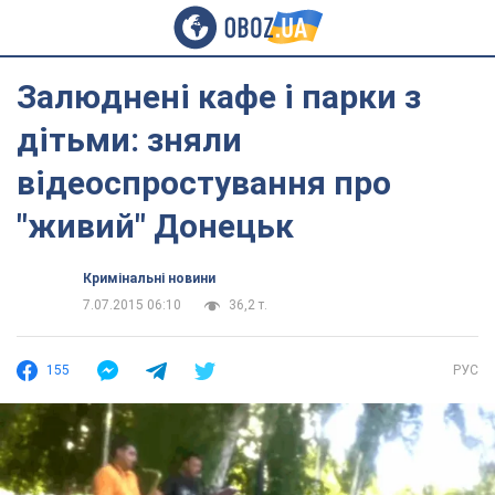
Залюднені кафе і парки з
дітьми: зняли
відеоспростування про
"живий" Донецьк
Кримінальні новини
7.07.2015 06:10
36,2 т.
155
РУС