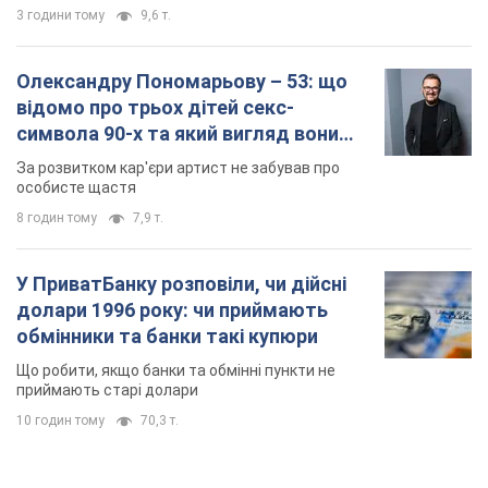
3 години тому
9,6 т.
Олександру Пономарьову – 53: що
відомо про трьох дітей секс-
символа 90-х та який вигляд вони
мають
За розвитком кар'єри артист не забував про
особисте щастя
8 годин тому
7,9 т.
У ПриватБанку розповіли, чи дійсні
долари 1996 року: чи приймають
обмінники та банки такі купюри
Що робити, якщо банки та обмінні пункти не
приймають старі долари
10 годин тому
70,3 т.