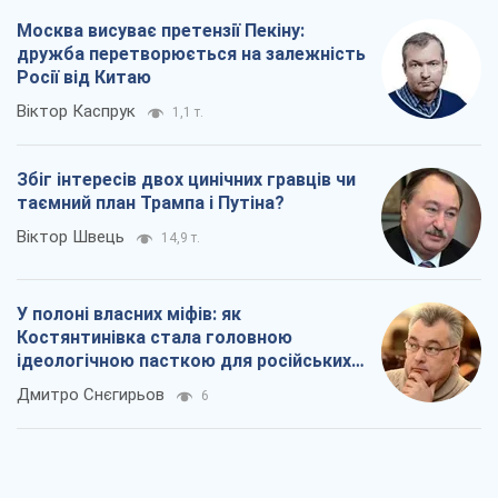
Москва висуває претензії Пекіну:
дружба перетворюється на залежність
Росії від Китаю
Віктор Каспрук
1,1 т.
Збіг інтересів двох цинічних гравців чи
таємний план Трампа і Путіна?
Віктор Швець
14,9 т.
У полоні власних міфів: як
Костянтинівка стала головною
ідеологічною пасткою для російських
окупантів
Дмитро Снєгирьов
6