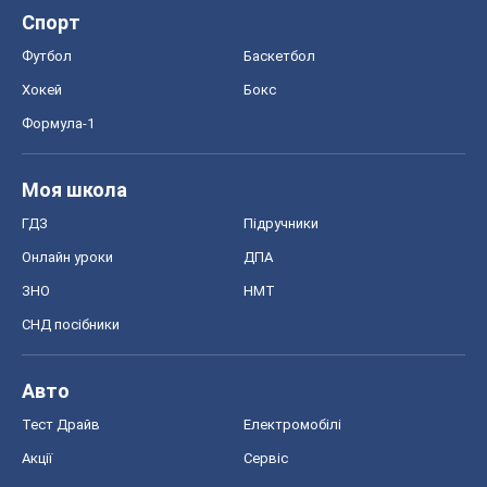
Спорт
Футбол
Баскетбол
Хокей
Бокс
Формула-1
Моя школа
ГДЗ
Підручники
Онлайн уроки
ДПА
ЗНО
НМТ
СНД посібники
Авто
Тест Драйв
Електромобілі
Акції
Сервіс