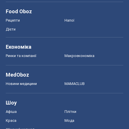
Food Oboz
Рецепти
Напої
Дієти
Економіка
Ринки та компанії
Макроекономіка
MedOboz
Новини медицини
MAMACLUB
Шоу
Афіша
Плітки
Краса
Мода