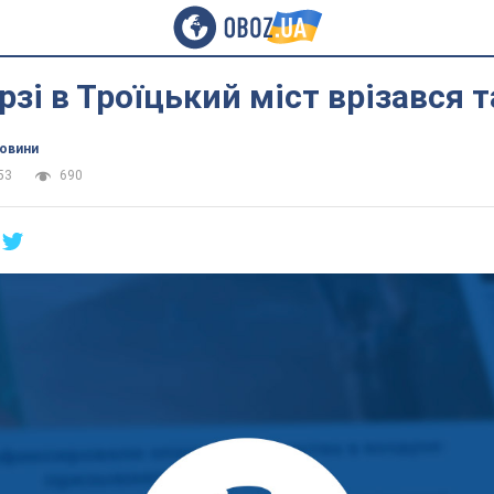
рзі в Троїцький міст врізався 
новини
53
690