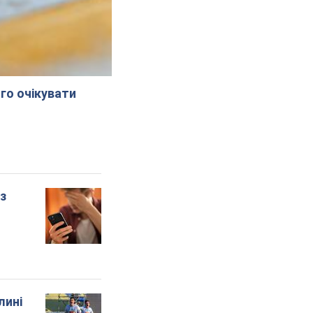
го очікувати
 з
лині