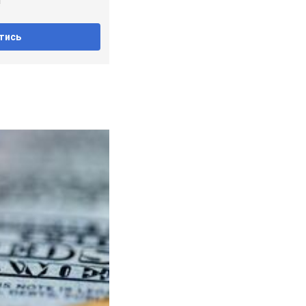
!
тись