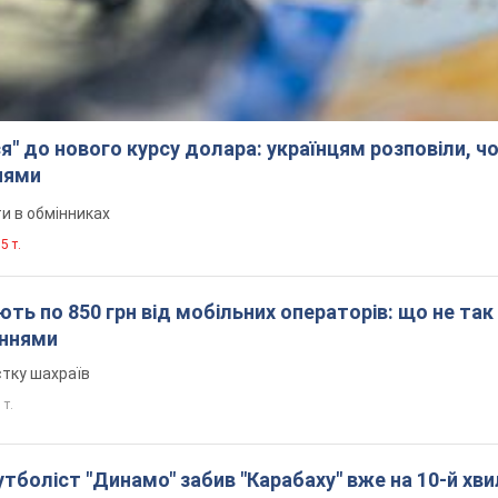
я" до нового курсу долара: українцям розповіли, чо
нями
и в обмінниках
5 т.
ть по 850 грн від мобільних операторів: що не так
еннями
стку шахраїв
 т.
боліст "Динамо" забив "Карабаху" вже на 10-й хви