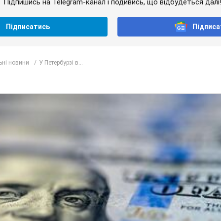
Підпишись на Telegram-канал і подивись, що відбудеться далі
Підписатись
Підписа
ьні новини
У Петербурзі в...