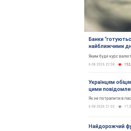
Банки "готуютьс
найближчими д
Яким буде курс валют
6.08.2026 22:58
152,
Українцям обіцяю
цими повідомл
Як не потрапити в па
6.08.2026 21:02
17,0
Найдорожчий фут