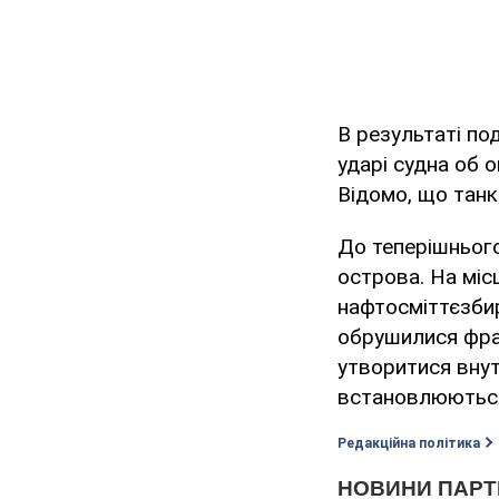
В результаті по
ударі судна об 
Відомо, що танк
До теперішнього
острова. На міс
нафтосміттєзбир
обрушилися фра
утворитися внут
встановлюютьс
Редакційна політика