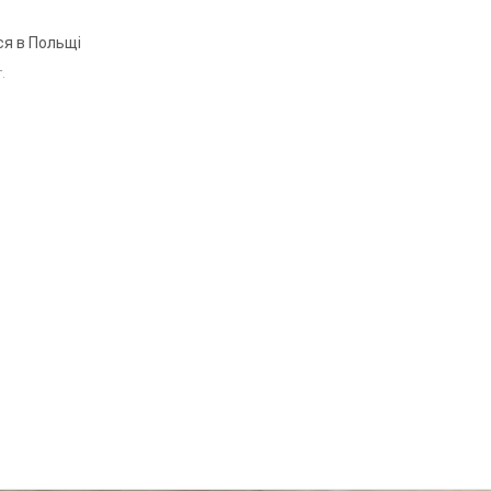
ся в Польщі
т.