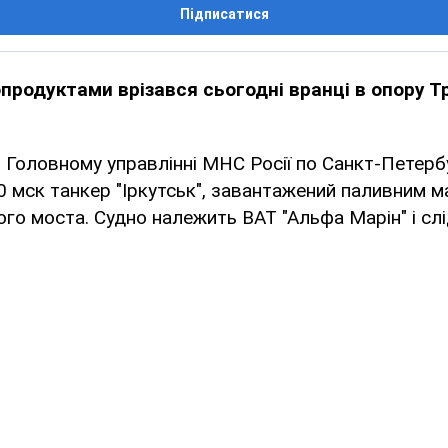
Підписатися
опродуктами врізався сьогодні вранці в опору Т
 Головному управлінні МНС Росії по Санкт-Петербу
0 мск танкер "Іркутськ", завантажений паливним м
ого моста. Судно належить ВАТ "Альфа Марін" і слі