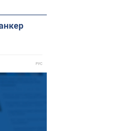
танкер
РУС