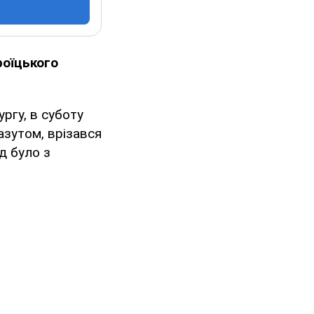
роїцького
ргу, в суботу
азутом, врізався
д було з