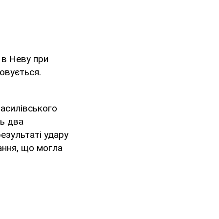
 в Неву при
совується.
Василівського
ть два
езультаті удару
ння, що могла