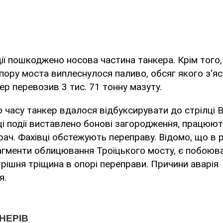
дії пошкоджено носова частина танкера. Крім того,
опору моста виплеснулося паливо, обсяг якого з'я
ер перевозив 3 тис. 71 тонну мазуту.
 часу танкер вдалося відбуксирувати до стрілці 
ці події виставлено бонові загородження, працюю
ач. Фахівці обстежують переправу. Відомо, що в р
гменти облицювання Троїцького мосту, є побоюва
рішня тріщина в опорі переправи. Причини аварія
я.