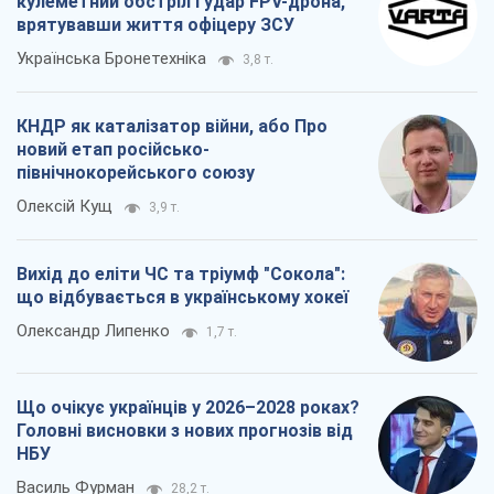
кулеметний обстріл і удар FPV-дрона,
врятувавши життя офіцеру ЗСУ
Українська Бронетехніка
3,8 т.
КНДР як каталізатор війни, або Про
новий етап російсько-
північнокорейського союзу
Олексій Кущ
3,9 т.
Вихід до еліти ЧС та тріумф "Сокола":
що відбувається в українському хокеї
Олександр Липенко
1,7 т.
Що очікує українців у 2026–2028 роках?
Головні висновки з нових прогнозів від
НБУ
Василь Фурман
28,2 т.