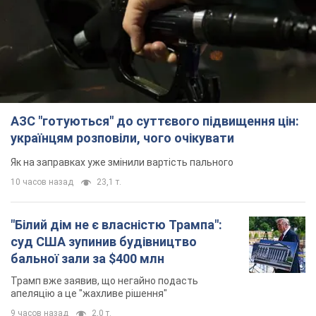
АЗС "готуються" до суттєвого підвищення цін:
українцям розповіли, чого очікувати
Як на заправках уже змінили вартість пального
10 часов назад
23,1 т.
"Білий дім не є власністю Трампа":
суд США зупинив будівництво
бальної зали за $400 млн
Трамп вже заявив, що негайно подасть
апеляцію а це "жахливе рішення"
9 часов назад
2,0 т.