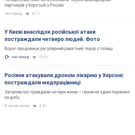
партнерів у боротьбі з Росією
час назад
6,1 т.
У Києві внаслідок російської атаки
постраждали четверо людей. Фото
Ворог продовжує регулярний ракетний терор столиці
час назад
13,9 т.
Росіяни атакували дроном лікарню у Херсоні:
постраждали медпрацівниці
Загалом постраждали чотири жінки – і вони не єдині поранені
за добу
8 часов назад
3,4 т.