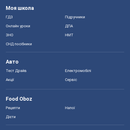
Моя школа
ГДЗ
Підручники
Онлайн уроки
ДПА
ЗНО
НМТ
СНД посібники
Авто
Тест Драйв
Електромобілі
Акції
Сервіс
Food Oboz
Рецепти
Напої
Дієти