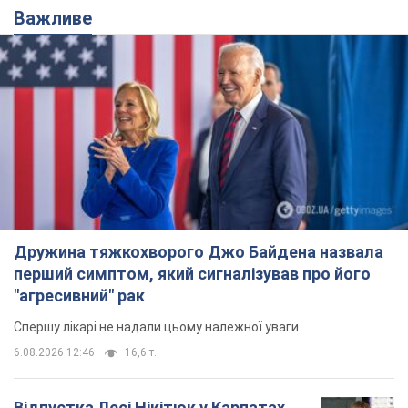
Важливе
Дружина тяжкохворого Джо Байдена назвала
перший симптом, який сигналізував про його
"агресивний" рак
Спершу лікарі не надали цьому належної уваги
6.08.2026 12:46
16,6 т.
Відпустка Лесі Нікітюк у Карпатах