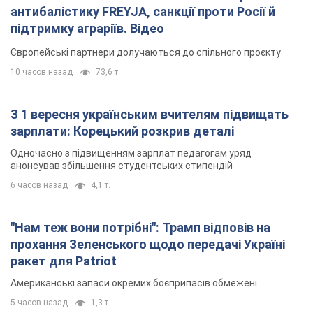
антибалістику FREYJA, санкції проти Росії й
підтримку аграріїв. Відео
Європейські партнери долучаються до спільного проєкту
10 часов назад
73,6 т.
З 1 вересня українським вчителям підвищать
зарплати: Корецький розкрив деталі
Одночасно з підвищенням зарплат педагогам уряд
анонсував збільшення студентських стипендій
6 часов назад
4,1 т.
"Нам теж вони потрібні": Трамп відповів на
прохання Зеленського щодо передачі Україні
ракет для Patriot
Американські запаси окремих боєприпасів обмежені
5 часов назад
1,3 т.