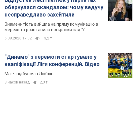
обернулася скандалом: чому ведучу
несправедливо захейтили
Знаменитість вийшла на пряму комунікацію в
мережі та розставила всі крапки над "і"
6.08.2026 17:32
13,2 т.
"Динамо" з перемоги стартувало у
кваліфікації Ліги конференцій. Відео
Матч відбувся в Любліні
8 часов назад
2,3 т.