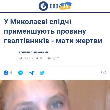
У Миколаєві слідчі
применшують провину
гвалтівників - мати жертви
Кримінальні новини
14.03.2012 14:58
2,1 т.
0
РУС