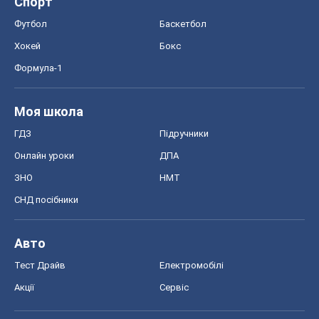
Спорт
Футбол
Баскетбол
Хокей
Бокс
Формула-1
Моя школа
ГДЗ
Підручники
Онлайн уроки
ДПА
ЗНО
НМТ
СНД посібники
Авто
Тест Драйв
Електромобілі
Акції
Сервіс