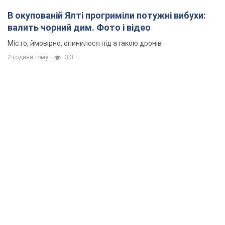
В окупованій Ялті прогриміли потужні вибухи:
валить чорний дим. Фото і відео
Місто, ймовірно, опинилося під атакою дронів
2 години тому
3,3 т.