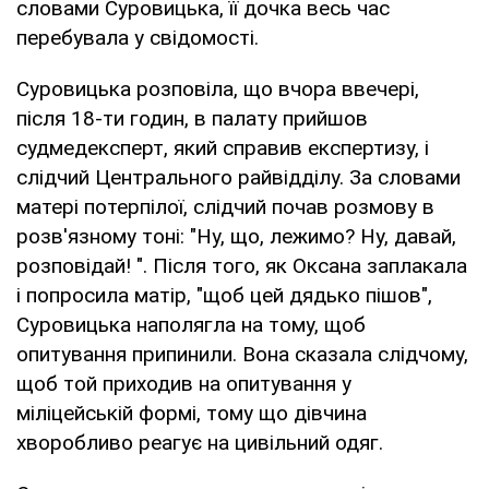
словами Суровицька, її дочка весь час
перебувала у свідомості.
Суровицька розповіла, що вчора ввечері,
після 18-ти годин, в палату прийшов
судмедексперт, який справив експертизу, і
слідчий Центрального райвідділу. За словами
матері потерпілої, слідчий почав розмову в
розв'язному тоні: "Ну, що, лежимо? Ну, давай,
розповідай! ". Після того, як Оксана заплакала
і попросила матір, "щоб цей дядько пішов",
Суровицька наполягла на тому, щоб
опитування припинили. Вона сказала слідчому,
щоб той приходив на опитування у
міліцейській формі, тому що дівчина
хворобливо реагує на цивільний одяг.