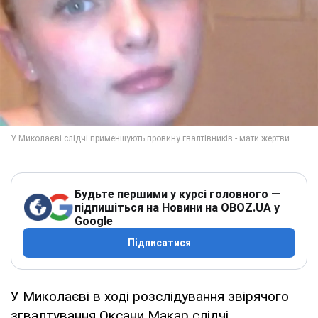
Будьте першими у курсі головного —
підпишіться на Новини на OBOZ.UA у
Google
Підписатися
У Миколаєві в ході розслідування звірячого
згвалтування Оксани Макар слідчі