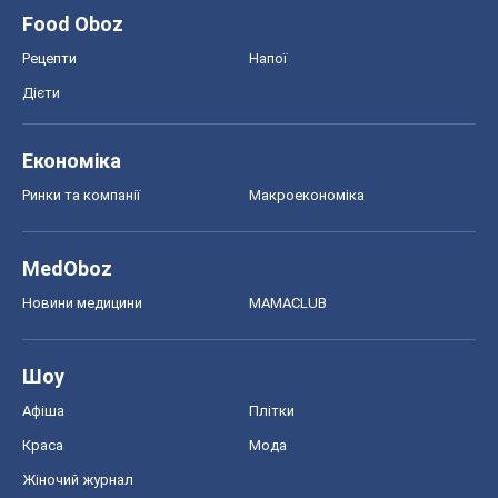
Food Oboz
Рецепти
Напої
Дієти
Економіка
Ринки та компанії
Макроекономіка
MedOboz
Новини медицини
MAMACLUB
Шоу
Афіша
Плітки
Краса
Мода
Жіночий журнал