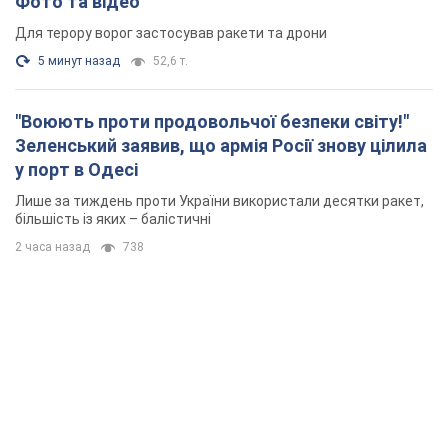
Фото та відео
Для терору ворог застосував ракети та дрони
5 минут назад
52,6 т.
"Воюють проти продовольчої безпеки світу!"
Зеленський заявив, що армія Росії знову цілила
у порт в Одесі
Лише за тиждень проти України використали десятки ракет,
більшість із яких – балістичні
2 часа назад
738