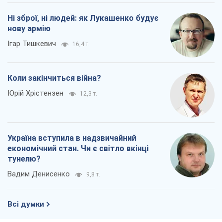
Ні зброї, ні людей: як Лукашенко будує
нову армію
Ігар Тишкевич
16,4 т.
Коли закінчиться війна?
Юрій Хрістензен
12,3 т.
Україна вступила в надзвичайний
економічний стан. Чи є світло вкінці
тунелю?
Вадим Денисенко
9,8 т.
Всі думки