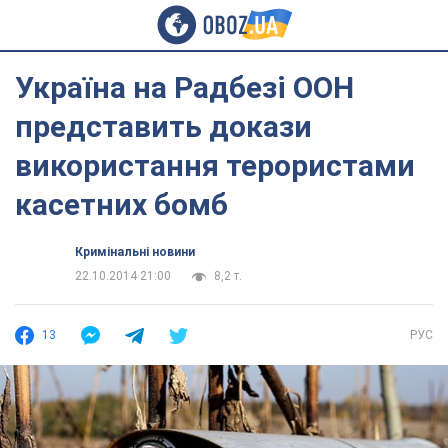
Україна на Радбезі ООН
представить докази
використання терористами
касетних бомб
Кримінальні новини
22.10.2014 21:00
8,2 т.
13
РУС