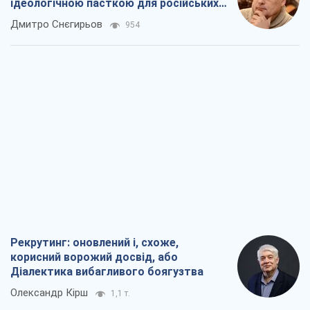
ідеологічною пасткою для російських
окупантів
Дмитро Снєгирьов
954
Рекрутинг: оновлений і, схоже,
корисний ворожий досвід, або
Діалектика вибагливого боягузтва
Олександр Кірш
1,1 т.