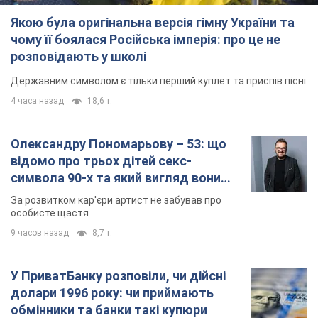
Якою була оригінальна версія гімну України та
чому її боялася Російська імперія: про це не
розповідають у школі
Державним символом є тільки перший куплет та приспів пісні
4 часа назад
18,6 т.
Олександру Пономарьову – 53: що
відомо про трьох дітей секс-
символа 90-х та який вигляд вони
мають
За розвитком кар'єри артист не забував про
особисте щастя
9 часов назад
8,7 т.
У ПриватБанку розповіли, чи дійсні
долари 1996 року: чи приймають
обмінники та банки такі купюри