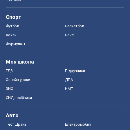
Моя школа
ГДЗ
Підручники
Онлайн уроки
ДПА
ЗНО
НМТ
СНД посібники
Авто
Тест Драйв
Електромобілі
Акції
Сервіс
Food Oboz
Рецепти
Напої
Дієти