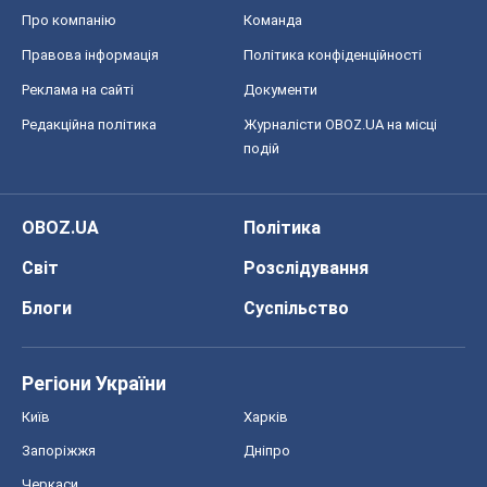
OBOZ.UA
Політика
Світ
Розслідування
Блоги
Суспільство
Регіони України
Київ
Харків
Запоріжжя
Дніпро
Черкаси
Спорт
Футбол
Баскетбол
Хокей
Бокс
Формула-1