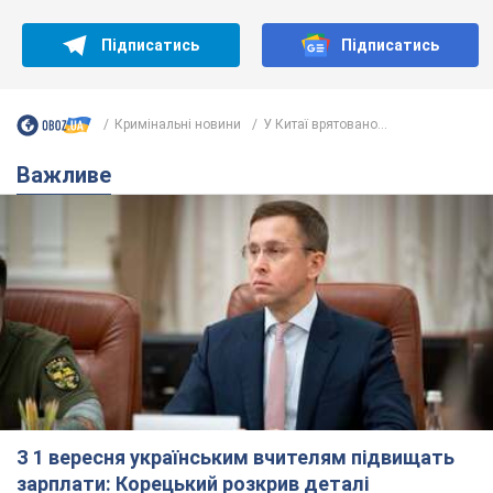
З 1 вересня українським вчителям підвищать
зарплати: Корецький розкрив деталі
Одночасно з підвищенням зарплат педагогам уряд
анонсував збільшення студентських стипендій
7.08.2026 00:29
11,6 т.
Скільки балістичних ракет
українська ППО перехопила в липні: у
Міноборони назвали цифру