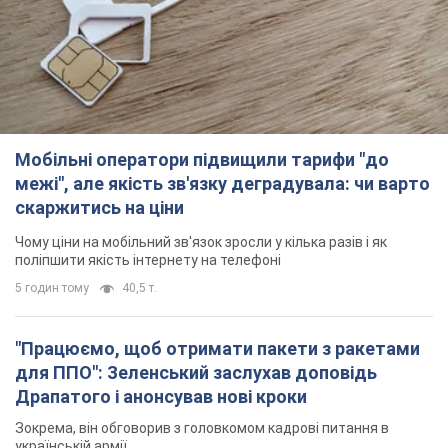
скаржитись на ціни
Чому ціни на мобільний зв'язок зросли у кілька разів і як
поліпшити якість інтернету на телефоні
5 годин тому
40,5 т.
"Працюємо, щоб отримати пакети з ракетами
для ППО": Зеленський заслухав доповідь
Драпатого і анонсував нові кроки
Зокрема, він обговорив з головкомом кадрові питання в
українській армії
2 години тому
1,7 т.
В окупованій Ялті прогриміли потужні вибухи:
валить чорний дим. Фото і відео
Місто, ймовірно, опинилося під атакою дронів
4 години тому
5,1 т.