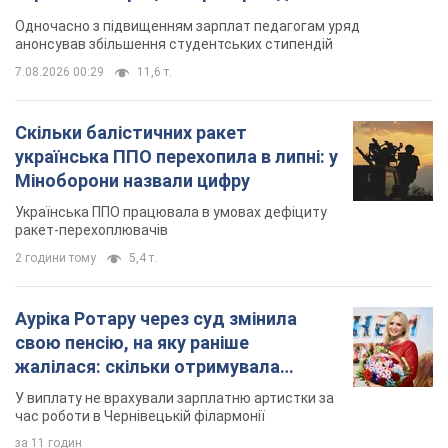
Українська ППО працювала в умовах дефіциту
ракет-перехоплювачів
2 години тому
5,4 т.
Ауріка Ротару через суд змінила
свою пенсію, на яку раніше
жалілася: скільки отримувала
співачка
У виплату не врахували зарплатню артистки за
час роботи в Чернівецькій філармонії
за 11 годин