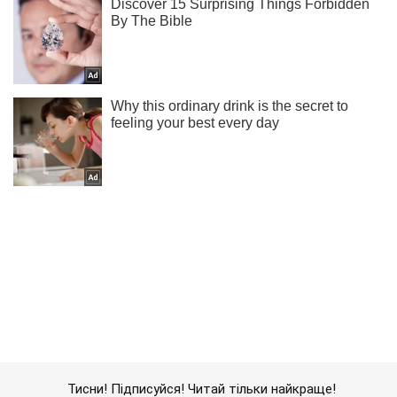
Тисни! Підписуйся! Читай тільки найкраще!
Підписатись
Підписатись
Кримінальні новини
У Китаї врятовано...
Важливе