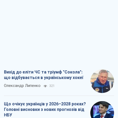
Вихід до еліти ЧС та тріумф "Сокола":
що відбувається в українському хокеї
Олександр Липенко
321
Що очікує українців у 2026–2028 роках?
Головні висновки з нових прогнозів від
НБУ
Василь Фурман
6,2 т.
Результат ударів по НПЗ Росії значно
більший, ніж здається
Дмитро Томчук
3,0 т.