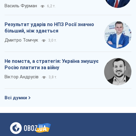
Не помста, а стратегія: Україна змушує
Росію платити за війну
Віктор Андрусів
3,8 т.
Всі думки
Про компанію
Команда
Правова інформація
Політика конфіденційності
Реклама на сайті
Документи
Редакційна політика
Журналісти OBOZ.UA на місці
подій