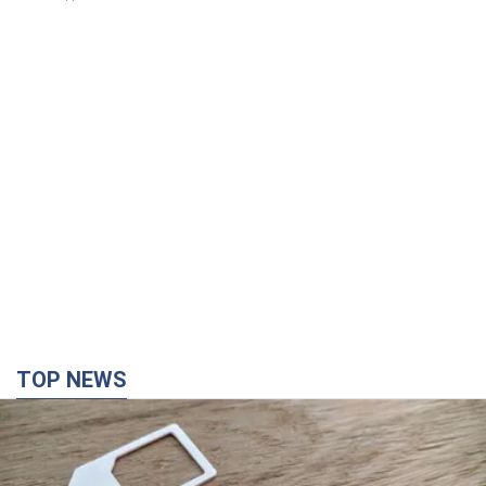
TOP NEWS
Мобільні оператори підвищили тарифи "до
межі", але якість зв'язку деградувала: чи варто