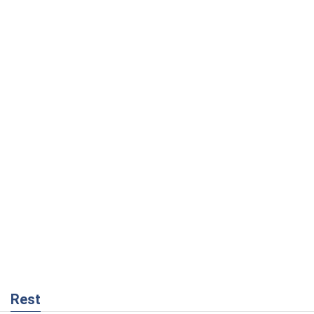
Rest
Думки
Росія втрачає ресурси поза планом: хто
насправді диктує темп війни
Сергій Місюра
3,7 т.