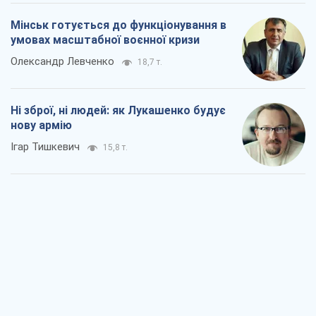
Мінськ готується до функціонування в
умовах масштабної воєнної кризи
Олександр Левченко
18,7 т.
Ні зброї, ні людей: як Лукашенко будує
нову армію
Ігар Тишкевич
15,8 т.