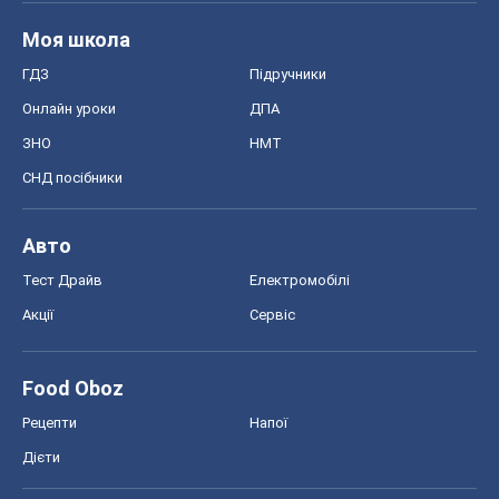
Моя школа
ГДЗ
Підручники
Онлайн уроки
ДПА
ЗНО
НМТ
СНД посібники
Авто
Тест Драйв
Електромобілі
Акції
Сервіс
Food Oboz
Рецепти
Напої
Дієти