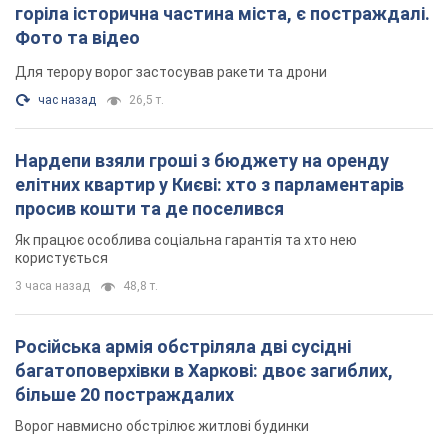
горіла історична частина міста, є постраждалі.
Фото та відео
Для терору ворог застосував ракети та дрони
час назад
26,5 т.
Нардепи взяли гроші з бюджету на оренду
елітних квартир у Києві: хто з парламентарів
просив кошти та де поселився
Як працює особлива соціальна гарантія та хто нею
користується
3 часа назад
48,8 т.
Російська армія обстріляла дві сусідні
багатоповерхівки в Харкові: двоє загиблих,
більше 20 постраждалих
Ворог навмисно обстрілює житлові будинки