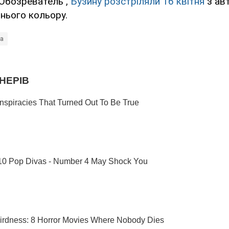
"Обозреватель",
Бузину розстріляли 16 квітня
з ав
нього кольору.
на