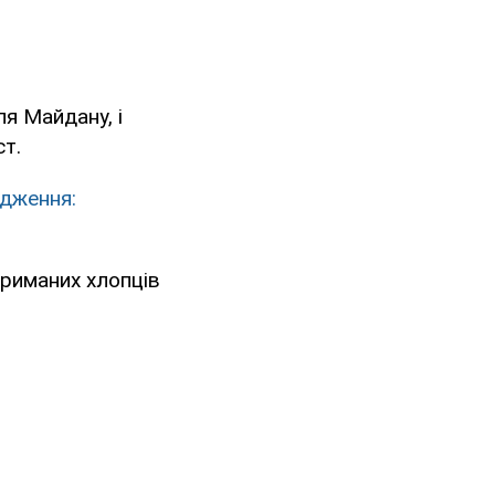
я Майдану, і
ст.
одження:
триманих хлопців