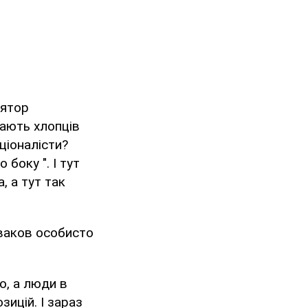
лятор
імають хлопців
аціоналісти?
 боку ". І тут
, а тут так
ваков особисто
о, а люди в
зицій. І зараз