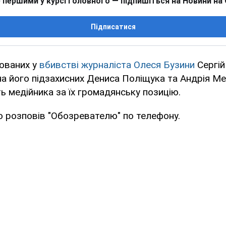
 першими у курсі головного — підпишіться на Новини на
Підписатися
юваних у
вбивстві журналіста Олеся Бузини
Сергій
на його підзахисних Дениса Поліщука та Андрія М
ть медійника за їх громадянську позицію.
 розповів "Обозревателю" по телефону.