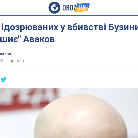
ідозрюваних у вбивстві Бузини
"шиє" Аваков
новини
36
4,1 т.