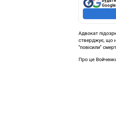
Будьте
Google
Адвокат підозр
стверджує, що 
"повісили" смер
Про це Войченко