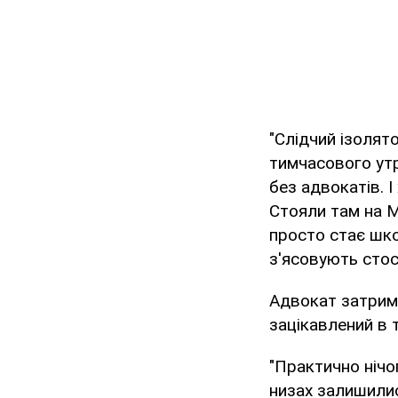
"Слідчий ізолят
тимчасового утри
без адвокатів. І
Стояли там на Ма
просто стає шкод
з'ясовують стосу
Адвокат затрим
зацікавлений в
"Практично нічо
низах залишилис