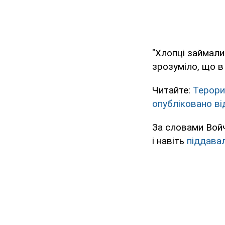
"Хлопці займали
зрозуміло, що в
Читайте:
Терори
опубліковано ві
За словами Войч
і навіть
піддавал