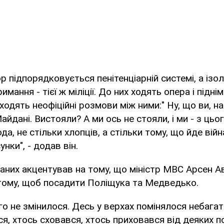
ор підпорядковується пенітенціарній системі, а ізо
мання - тієї ж міліції. До них ходять опера і підн
 ходять неофіційні розмови між ними:" Ну, що ви, н
йдані. Вистояли? А ми ось не стояли, і ми - з цього
а, не стільки хлопців, а стільки тому, що йде війна
нки", - додав він.
аних акцентував на тому, що міністр МВС Арсен А
 тому, щоб посадити Поліщука та Медведько.
го не змінилося. Десь у верхах помінялося небагат
я, хтось сховався, хтось приховався від деяких по