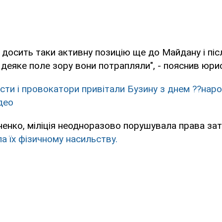
 досить таки активну позицію ще до Майдану і післ
 деяке поле зору вони потрапляли", - пояснив юри
сти і провокатори привітали Бузину з днем ??нар
део
енко, міліція неодноразово порушувала права за
а їх фізичному насильству.