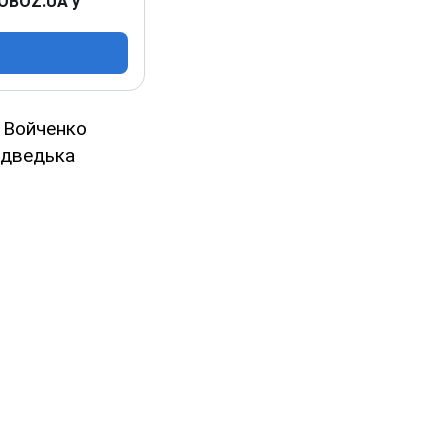
 OBOZ.UA у
 Войченко
едведька