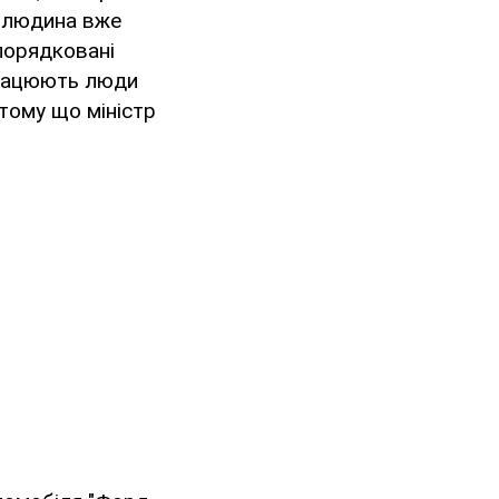
о людина вже
дпорядковані
 працюють люди
 тому що міністр