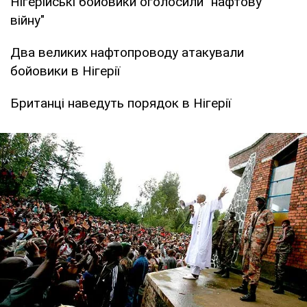
Нігерійські бойовики оголосили "нафтову
війну"
Два великих нафтопроводу атакували
бойовики в Нігерії
Британці наведуть порядок в Нігерії