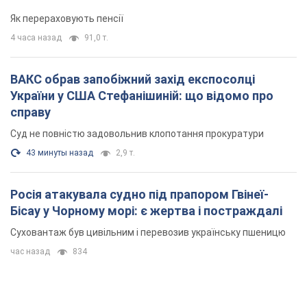
Як перераховують пенсії
4 часа назад
91,0 т.
ВАКС обрав запобіжний захід експосолці
України у США Стефанішиній: що відомо про
справу
Суд не повністю задовольнив клопотання прокуратури
43 минуты назад
2,9 т.
Росія атакувала судно під прапором Гвінеї-
Бісау у Чорному морі: є жертва і постраждалі
Суховантаж був цивільним і перевозив українську пшеницю
час назад
834