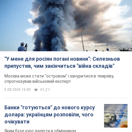
"У мене для росіян погані новини": Селезньов
припустив, чим закінчиться "війна складів"
Москва може стати "островом" і зануритися в темряву,
спрогнозував військовий експерт
5.08.2026 16:00
61,2 т.
Банки "готуються" до нового курсу
долара: українцям розповіли, чого
очікувати
Яким буде курс валюти в обмінниках