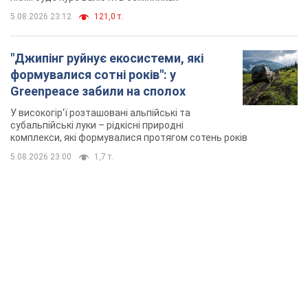
5.08.2026 23:12
121,0 т.
"Джипінг руйнує екосистеми, які
формувалися сотні років": у
Greenpeace забили на сполох
У високогір'ї розташовані альпійські та
субальпійські луки – рідкісні природні
комплекси, які формувалися протягом сотень років
5.08.2026 23:00
1,7 т.