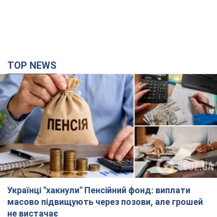
TOP NEWS
Українці "хакнули" Пенсійний фонд: виплати
масово підвищують через позови, але грошей
не вистачає