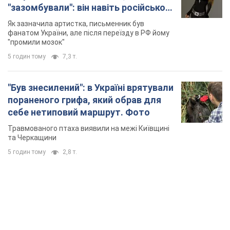
"зазомбували": він навіть російської
не знав, а тепер хоче геноциду
Як зазначила артистка, письменник був
українців
фанатом України, але після переїзду в РФ йому
"промили мозок"
5 годин тому
7,3 т.
"Був знесилений": в Україні врятували
пораненого грифа, який обрав для
себе нетиповий маршрут. Фото
Травмованого птаха виявили на межі Київщині
та Черкащини
5 годин тому
2,8 т.