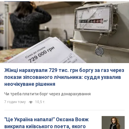
Жінці нарахували 729 тис. грн боргу за газ через
покази зіпсованого лічильника: суддя ухвалив
неочікуване рішення
Чи треба платити борг через донарахування
7 годин тому
10,5 т.
"Це Україна напала!" Оксана Вояж
викрила київського поета, якого