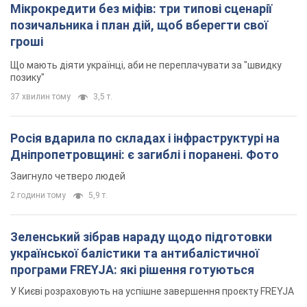
Мікрокредити без міфів: три типові сценарії
позичальника і план дій, щоб вберегти свої
гроші
Що мають діяти українці, аби не переплачувати за "швидку
позику"
37 хвилин тому
3,5 т.
Росія вдарила по складах і інфраструктурі на
Дніпропетровщині: є загиблі і поранені. Фото
Заигнуло четверо людей
2 години тому
5,9 т.
Зеленський зібрав нараду щодо підготовки
української балістики та антибалістичної
програми FREYJA: які рішення готуються
У Києві розраховують на успішне завершення проєкту FREYJA