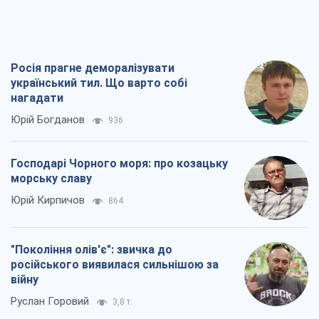
Росія прагне деморалізувати
український тил. Що варто собі
нагадати
Юрій Богданов
936
Господарі Чорного моря: про козацьку
морську славу
Юрій Кирпичов
864
"Покоління олів'є": звичка до
російського виявилася сильнішою за
війну
Руслан Горовий
3,8 т.