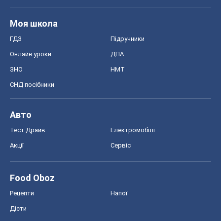
Моя школа
ГДЗ
Підручники
Онлайн уроки
ДПА
ЗНО
НМТ
СНД посібники
Авто
Тест Драйв
Електромобілі
Акції
Сервіс
Food Oboz
Рецепти
Напої
Дієти