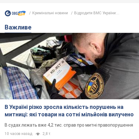
Кримінальні новини
Відродити ВМС України:...
Важливе
В Україні різко зросла кількість порушень на
митниці: які товари на сотні мільйонів вилучено
В судах лежать вже 4,2 тис. справ про митні правопорушення
10 часов назад
2,8 т.