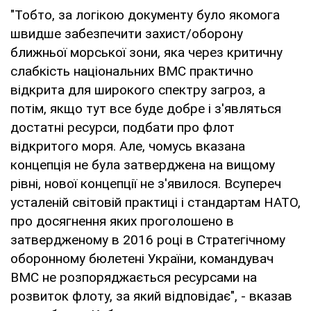
"Тобто, за логікою документу було якомога
швидше забезпечити захист/оборону
ближньої морської зони, яка через критичну
слабкість національних ВМС практично
відкрита для широкого спектру загроз, а
потім, якщо тут все буде добре і з'являться
достатні ресурси, подбати про флот
відкритого моря. Але, чомусь вказана
концепція не була затверджена на вищому
рівні, нової концепції не з'явилося. Всупереч
усталеній світовій практиці і стандартам НАТО,
про досягнення яких проголошено в
затвердженому в 2016 році в Стратегічному
оборонному бюлетені України, командувач
ВМС не розпоряджається ресурсами на
розвиток флоту, за який відповідає", - вказав