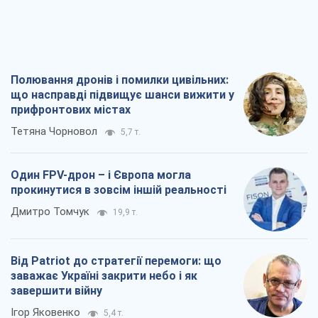
Полювання дронів і помилки цивільних:
що насправді підвищує шанси вижити у
прифронтових містах
Тетяна Чорновол
5,7 т.
Один FPV-дрон – і Європа могла
прокинутися в зовсім іншій реальності
Дмитро Томчук
19,9 т.
Від Patriot до стратегії перемоги: що
заважає Україні закрити небо і як
завершити війну
Ігор Яковенко
5,4 т.