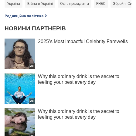
Україна
Війна в Україні
Офіс президента
РНБО
Збройні Сили
Редакційна політика