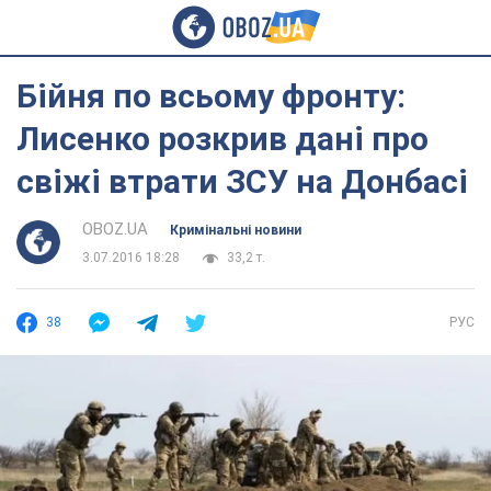
Бійня по всьому фронту:
Лисенко розкрив дані про
свіжі втрати ЗСУ на Донбасі
OBOZ.UA
Кримінальні новини
3.07.2016 18:28
33,2 т.
38
РУС