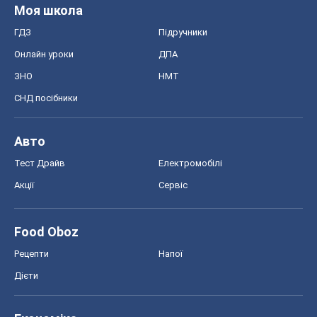
Моя школа
ГДЗ
Підручники
Онлайн уроки
ДПА
ЗНО
НМТ
СНД посібники
Авто
Тест Драйв
Електромобілі
Акції
Сервіс
Food Oboz
Рецепти
Напої
Дієти