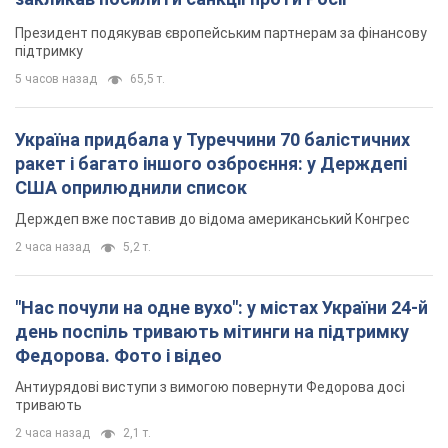
Президент подякував європейським партнерам за фінансову
підтримку
5 часов назад
65,5 т.
Україна придбала у Туреччини 70 балістичних
ракет і багато іншого озброєння: у Держдепі
США оприлюднили список
Держдеп вже поставив до відома американський Конгрес
2 часа назад
5,2 т.
"Нас почули на одне вухо": у містах України 24-й
день поспіль тривають мітинги на підтримку
Федорова. Фото і відео
Антиурядові виступи з вимогою повернути Федорова досі
тривають
2 часа назад
2,1 т.