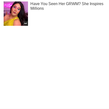
Ти ще не читаєш наш Telegram? А даремно! Підписуйся
Підписатись
Підписатись
Кримінальні новини
Бійцям АТО прислали...
Важливе