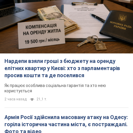
Армія Росії здійснила масовану атаку на Одесу:
горіла історична частина міста, є постраждалі.
Фото та відео
Для терору ворог застосував ракети та дрони
43 минуты назад
19,2 т.
Російська армія обстріляла дві сусідні
багатоповерхівки в Харкові: двоє загиблих, 13
постраждалих
Ворог навмисно обстрілює житлові будинки
22 минуты назад
354