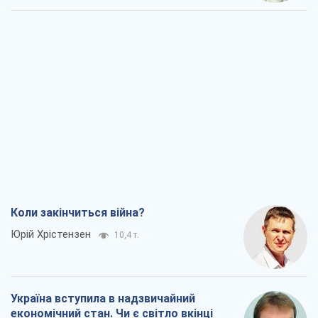
Україна вступила в надзвичайний
економічний стан. Чи є світло вкінці
тунелю?
Вадим Денисенко
8,4 т.
Чий буде Крим, той і переможе (NSJ), а
українських футбольних чиновників
можуть назвати вбивцями
Олександр Кірш
8,1 т.
Захід проспав загрозу: Росія може
перевірити НАТО війною
Леонід Невзлін
8,9 т.