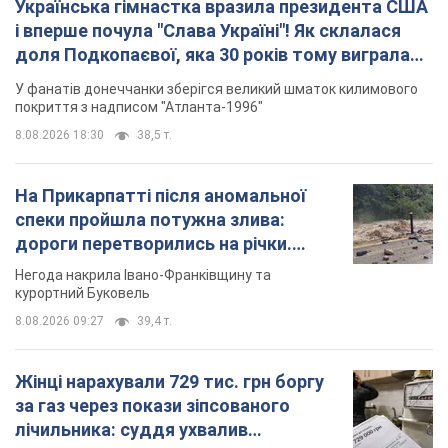
Жінці нарахували 729 тис. грн боргу
за газ через покази зіпсованого
лічильника: суддя ухвалив
неочікуване рішення
Чи треба платити борг через донарахування
8.08.2026 14:43
32,4 т.