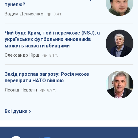
Всі думки
Про компанію
Команда
Правова інформація
Політика конфіденційності
Реклама на сайті
Документи
Редакційна політика
Журналісти OBOZ.UA на місці
подій
OBOZ.UA
Політика
Світ
Розслідування
Блоги
Суспільство