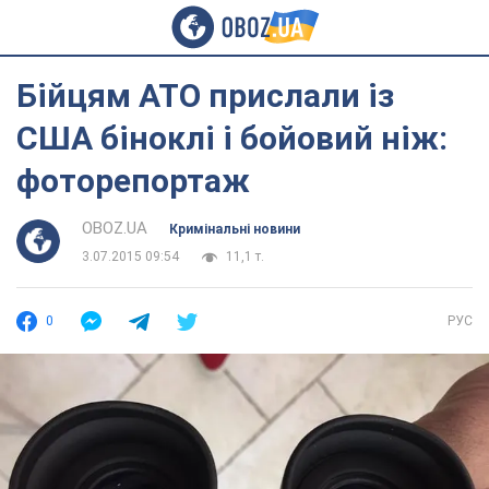
Бійцям АТО прислали із
США біноклі і бойовий ніж:
фоторепортаж
OBOZ.UA
Кримінальні новини
3.07.2015 09:54
11,1 т.
0
РУС