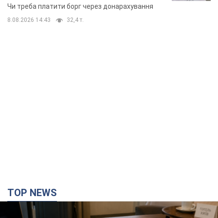
TOP NEWS
Нардепи взяли гроші з бюджету на оренду
елітних квартир у Києві: хто з парламентарів
просив кошти та де поселився
Як працює особлива соціальна гарантія та хто нею
користується
2 часа назад
21,1 т.