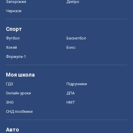
ЗНО
НМТ
СНД посібники
Авто
Тест Драйв
Електромобілі
Акції
Сервіс
Food Oboz
Рецепти
Напої
Дієти
Економіка
Ринки та компанії
Макроекономіка
MedOboz