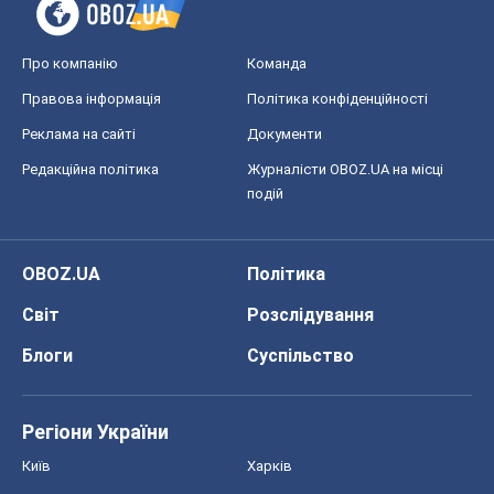
Регіони України
Київ
Харків
Запоріжжя
Дніпро
Черкаси
Спорт
Футбол
Баскетбол
Хокей
Бокс
Формула-1
Моя школа
ГДЗ
Підручники
Онлайн уроки
ДПА