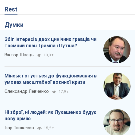
Ні зброї, ні людей: як Лукашенко будує
нову армію
Ігар Тишкевич
15,2 т.
Коли закінчиться війна?
Юрій Хрістензен
10,4 т.