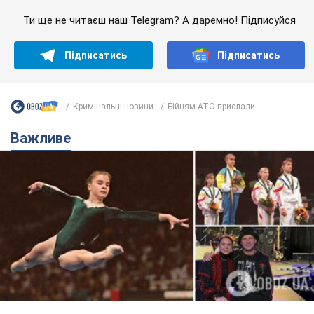
Українська гімнастка вразила президента США
і вперше почула "Слава Україні"! Як склалася
доля Подкопаєвої, яка 30 років тому виграла
"золото" Олімпіади
У фанатів донеччанки зберігся великий шматок килимового
покриття з надписом "Атланта-1996"
8.08.2026 18:30
38,5 т.
На Прикарпатті після аномальної
спеки пройшла потужна злива:
дороги перетворились на річки.
Відео
Негода накрила Івано-Франківщину та
курортний Буковель
8.08.2026 09:27
39,4 т.