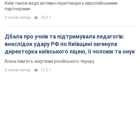
Київ також веде активні переговори з європейськими
партнерами
5 часов назад
35,5 т.
Дбала про учнів та підтримувала педагогів:
внаслідок удару РФ по Київщині загинула
директорка київського ліцею, її чоловік та онук
Вічна пам'ять жертвам російського терору
6 часов назад
17,5 т.