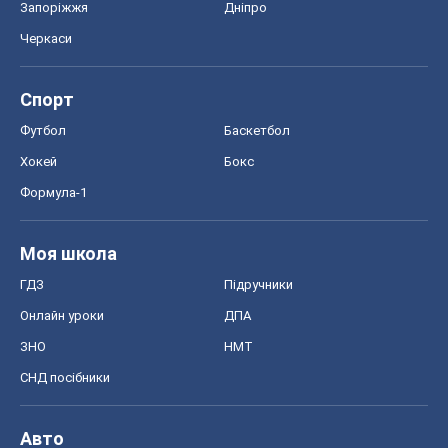
Запоріжжя
Дніпро
Черкаси
Спорт
Футбол
Баскетбол
Хокей
Бокс
Формула-1
Моя школа
ГДЗ
Підручники
Онлайн уроки
ДПА
ЗНО
НМТ
СНД посібники
Авто