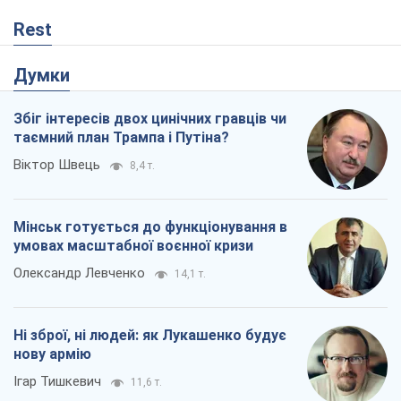
Rest
Думки
Збіг інтересів двох цинічних гравців чи
таємний план Трампа і Путіна?
Віктор Швець
8,4 т.
Мінськ готується до функціонування в
умовах масштабної воєнної кризи
Олександр Левченко
14,1 т.
Ні зброї, ні людей: як Лукашенко будує
нову армію
Ігар Тишкевич
11,6 т.