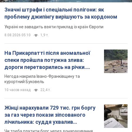
Значні штрафи і спеціальні полігони: як
проблему джипінгу вирішують за кордоном
Україні не завадить взяти приклад із країн Європи
8.08.2026 05:10
1,9 т.
На Прикарпатті після аномальної
спеки пройшла потужна злива:
дороги перетворились на річки.
Відео
Негода накрила Івано-Франківщину та
курортний Буковель
10 часов назад
22,4 т.
Жінці нарахували 729 тис. грн боргу
за газ через покази зіпсованого
лічильника: суддя ухвалив
неочікуване рішення
Чи треба платити борг через донарахування