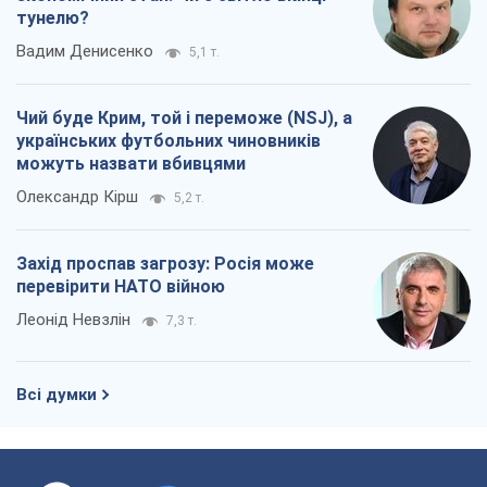
тунелю?
Вадим Денисенко
5,1 т.
Чий буде Крим, той і переможе (NSJ), а
українських футбольних чиновників
можуть назвати вбивцями
Олександр Кірш
5,2 т.
Захід проспав загрозу: Росія може
перевірити НАТО війною
Леонід Невзлін
7,3 т.
Всі думки