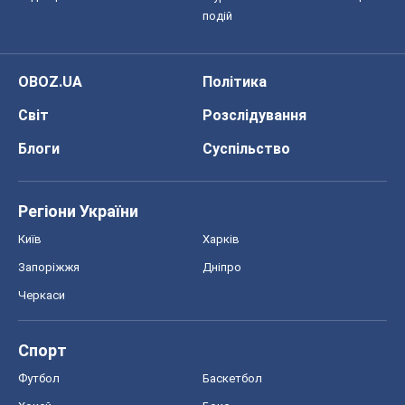
Регіони України
Київ
Харків
Запоріжжя
Дніпро
Черкаси
Спорт
Футбол
Баскетбол
Хокей
Бокс
Формула-1
Моя школа
ГДЗ
Підручники
Онлайн уроки
ДПА
ЗНО
НМТ