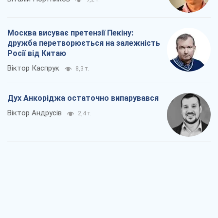
Дух Анкоріджа остаточно випарувався
Віктор Андрусів
2,4 т.
Війна і медіа: політика пішла в
соцмережі, а ЗМІ грають за правилами
ютуб