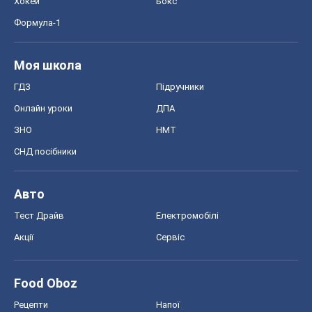
СНД посібники
Авто
Тест Драйв
Електромобілі
Акції
Сервіс
Food Oboz
Рецепти
Напої
Дієти
Економіка
Ринки та компанії
Макроекономіка
MedOboz