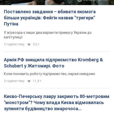
Армія РФ знищила підприємство Kromberg &
Schubert у Житомирі. Фото
Коли поновить роботу підприємство, наразі невідомо
3 години тому
11,4 т.
Києво-Печерську лавру закриють 80-метровим
"монстром"? Чому влада Києва відмовилась
зупиняти будівництво хмарочоса
"московського вірянина"
Яка реакція Кличка на петицію щодо скасування будівництва
7 годин тому
68,2 т.