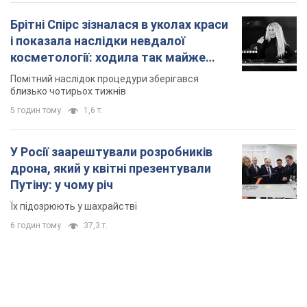
У Росії заарештували розробників
дрона, який у квітні презентували
Путіну: у чому річ
Їх підозрюють у шахрайстві
6 годин тому
37,3 т.