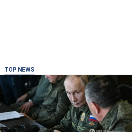
TOP NEWS
Поставлено завдання – вбивати якомога
більше українців: Фейгін назвав "тригери"
Путіна
У агресора є лише два варіанти примусу України до
капітуляції
3 години тому
9,5 т.