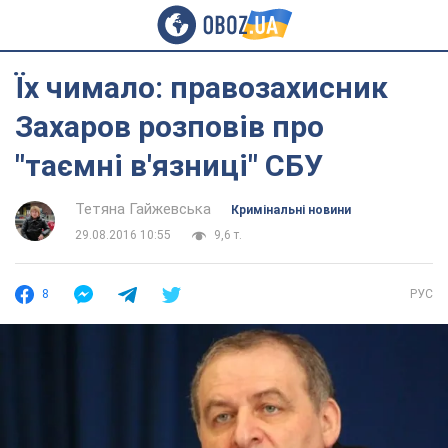
Їх чимало: правозахисник
Захаров розповів про
"таємні в'язниці" СБУ
Тетяна Гайжевська
Кримінальні новини
29.08.2016 10:55
9,6 т.
8
РУС