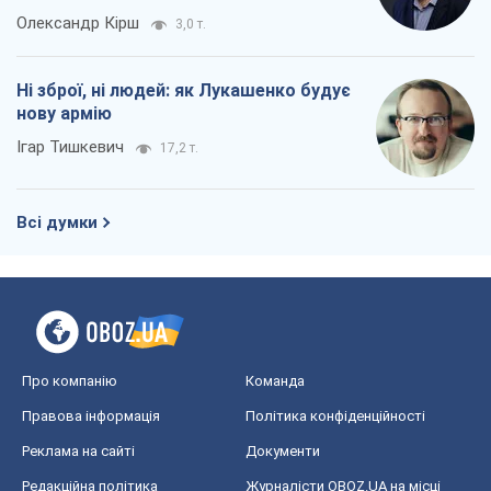
Всі думки
Про компанію
Команда
Правова інформація
Політика конфіденційності
Реклама на сайті
Документи
Редакційна політика
Журналісти OBOZ.UA на місці
подій
OBOZ.UA
Політика
Світ
Розслідування
Блоги
Суспільство