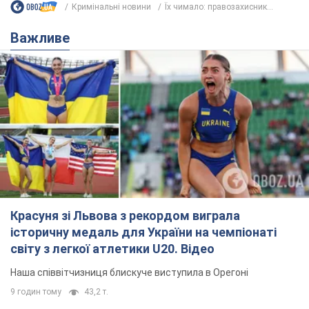
Красуня зі Львова з рекордом виграла
історичну медаль для України на чемпіонаті
світу з легкої атлетики U20. Відео
Наша співвітчизниця блискуче виступила в Орегоні
9 годин тому
43,2 т.
Брітні Спірс зізналася в уколах краси
і показала наслідки невдалої
косметології: ходила так майже
місяць
Помітний наслідок процедури зберігався
близько чотирьох тижнів
5 годин тому
1,6 т.