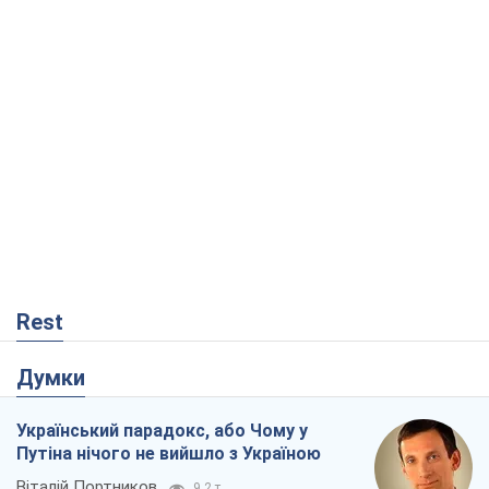
Rest
Думки
Український парадокс, або Чому у
Путіна нічого не вийшло з Україною
Віталій Портников
9,2 т.
Москва висуває претензії Пекіну:
дружба перетворюється на залежність
Росії від Китаю
Віктор Каспрук
8,3 т.