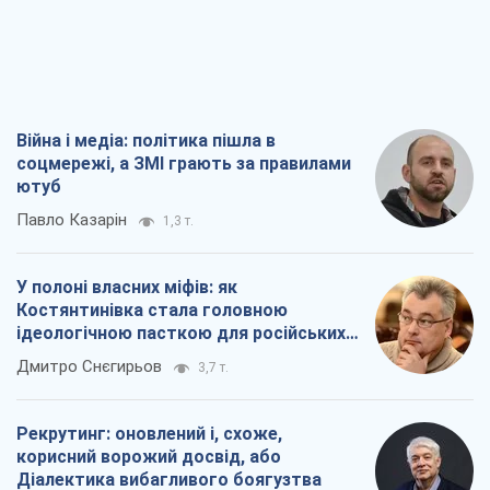
Павло Казарін
1,3 т.
У полоні власних міфів: як
Костянтинівка стала головною
ідеологічною пасткою для російських
окупантів
Дмитро Снєгирьов
3,7 т.
Рекрутинг: оновлений і, схоже,
корисний ворожий досвід, або
Діалектика вибагливого боягузтва
Олександр Кірш
3,0 т.
Ні зброї, ні людей: як Лукашенко будує
нову армію
Ігар Тишкевич
17,2 т.