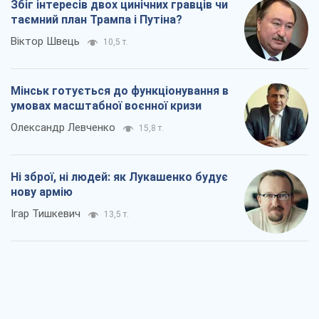
Ні зброї, ні людей: як Лукашенко будує
нову армію
Ігар Тишкевич
13,5 т.
Коли закінчиться війна?