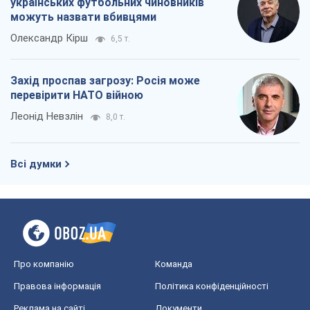
Всі думки
Про компанію
Команда
Правова інформація
Політика конфіденційності
Реклама на сайті
Документи
Редакційна політика
Журналісти OBOZ.UA на місці
подій
OBOZ.UA
Політика
Світ
Розслідування