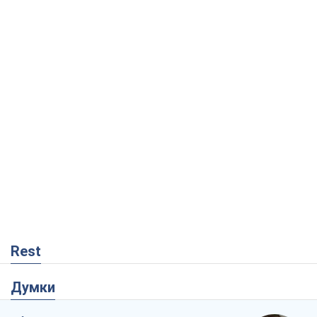
Rest
Думки
Збіг інтересів двох цинічних гравців чи
таємний план Трампа і Путіна?
Віктор Швець
10,5 т.
Мінськ готується до функціонування в
умовах масштабної воєнної кризи
Олександр Левченко
15,8 т.