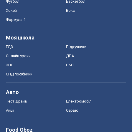
ЗНО
НМТ
СНД посібники
Авто
Тест Драйв
Електромобілі
Акції
Сервіс
Food Oboz
Рецепти
Напої
Дієти
Економіка
Ринки та компанії
Макроекономіка