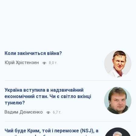
Юрій Хрістензен
8,0 т.
Україна вступила в надзвичайний
економічний стан. Чи є світло вкінці
тунелю?
Вадим Денисенко
6,7 т.
Чий буде Крим, той і переможе (NSJ), а
українських футбольних чиновників
можуть назвати вбивцями
Олександр Кірш
6,5 т.
Захід проспав загрозу: Росія може
перевірити НАТО війною
Леонід Невзлін
8,0 т.