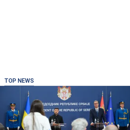
TOP NEWS
"Ми вдячні, але цього замало": Зеленський
закликав посилити санкції проти Росії
Президент подякував європейським партнерам за фінансову
підтримку
6 часов назад
66,0 т.