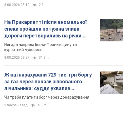
8.08.2026 09:27
31,9 т.
Жінці нарахували 729 тис. грн боргу
за газ через покази зіпсованого
лічильника: суддя ухвалив
неочікуване рішення
Чи треба платити борг через донарахування
9 часов назад
31,3 т.