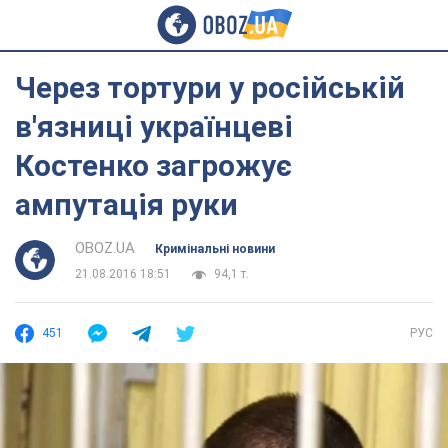
Через тортури у російській
в'язниці українцеві
Костенко загрожує
ампутація руки
OBOZ.UA
Кримінальні новини
21.08.2016 18:51
94,1 т.
451
РУС