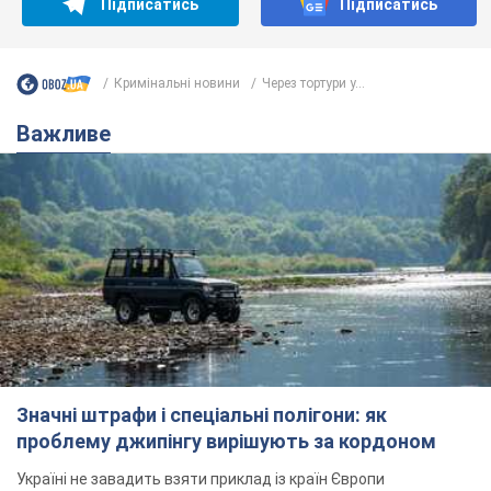
Значні штрафи і спеціальні полігони: як
проблему джипінгу вирішують за кордоном
Україні не завадить взяти приклад із країн Європи
8.08.2026 05:10
2,3 т.
На Прикарпатті після аномальної
спеки пройшла потужна злива:
дороги перетворились на річки.
Відео
Негода накрила Івано-Франківщину та
курортний Буковель