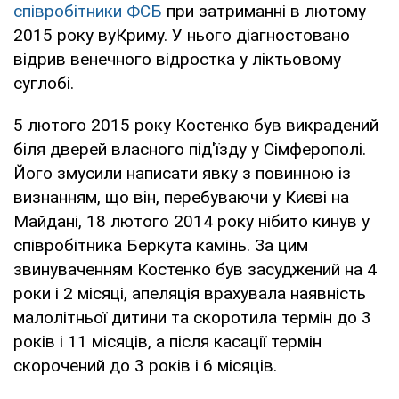
співробітники ФСБ
при затриманні в лютому
2015 року вуКриму. У нього діагностовано
відрив венечного відростка у ліктьовому
суглобі.
5 лютого 2015 року Костенко був викрадений
біля дверей власного під'їзду у Сімферополі.
Його змусили написати явку з повинною із
визнанням, що він, перебуваючи у Києві на
Майдані, 18 лютого 2014 року нібито кинув у
співробітника Беркута камінь. За цим
звинуваченням Костенко був засуджений на 4
роки і 2 місяці, апеляція врахувала наявність
малолітньої дитини та скоротила термін до 3
років і 11 місяців, а після касації термін
скорочений до 3 років і 6 місяців.