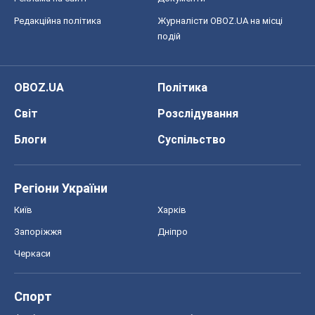
Блоги
Суспільство
Регіони України
Київ
Харків
Запоріжжя
Дніпро
Черкаси
Спорт
Футбол
Баскетбол
Хокей
Бокс
Формула-1
Моя школа
ГДЗ
Підручники
Онлайн уроки
ДПА