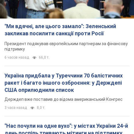
Україна придбала у Туреччини 70 балістичних
ракет і багато іншого озброєння: у Держдепі
США оприлюднили список
Держдеп вже поставив до відома американський Конгрес
3 часа назад
8,0 т.
"Нас почули на одне вухо": у містах України 24-й
день поспіль тривають мітинги на підтримку
Федорова. Фото і відео
Антиурядові виступи з вимогою повернути Федорова досі
тривають
3 часа назад
2,9 т.