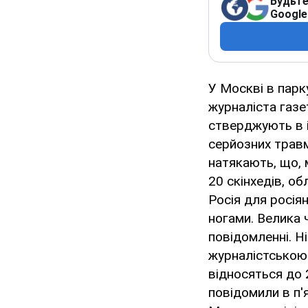
Будьте
Google
У Москві в парк
журналіста газе
стверджують в 
серйозних травм 
натякають, що, 
20 скінхедів, о
Росія для росія
ногами. Велика ч
повідомленні. Н
журналістською 
відносяться до 
повідомили в п'