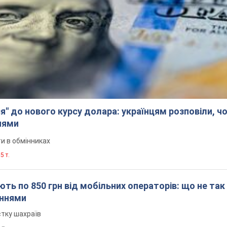
я" до нового курсу долара: українцям розповіли, чо
нями
и в обмінниках
5 т.
ть по 850 грн від мобільних операторів: що не так
еннями
стку шахраїв