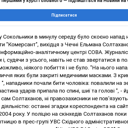
 першими у курсі головного — підпишіться на Новини на
Підписатися
у Сокольники в минулу середу було скоєно напад 
ти "Комерсант", вихідця з Чечні Ельмана Солтахан
інформаційно-аналітичному центрі СОВА. Журналіс
і, судячи з усього, навіть не став звертатися в п
можливо, ніякого побиття і не було. "На нього нап
бличчя яких були закриті медичними масками. З крик
н ", нападники почали бити чоловіка: повалили на з
астина ударів припала по спині, шиї та голові ", - 
і сам Солтаханов, ні правозахисники не пов'язують
діяльністю: останні згадки кореспондента на сайт
2004 року. У поліцію на скінхедів Солтаханов поки 
ятницю в прес-групі УВС Східного адміністративно