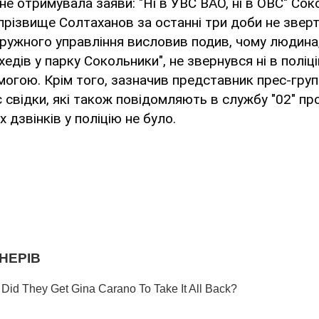
 не отримувала заяви: "Ні в УВС ВАО, ні в ОВС" Со
прізвище Солтаханов за останні три доби не зверт
ужного управління висловив подив, чому людина,
хедів у парку Сокольники", не звернувся ні в поліцію
гою. Крім того, зазначив представник прес-групи
є свідки, які також повідомляють в службу "02" пр
х дзвінків у поліцію не було.