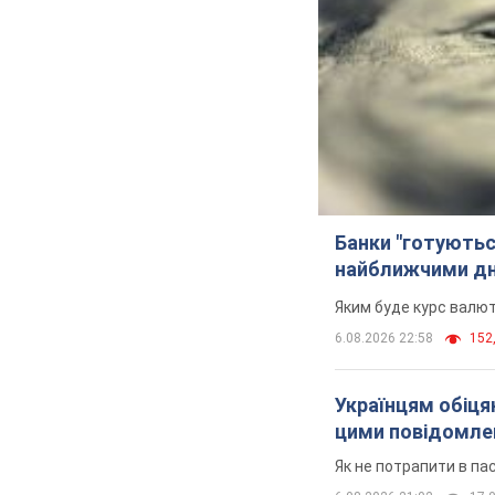
Банки "готуютьс
найближчими д
Яким буде курс валют
6.08.2026 22:58
152,
Українцям обіцяю
цими повідомл
Як не потрапити в па