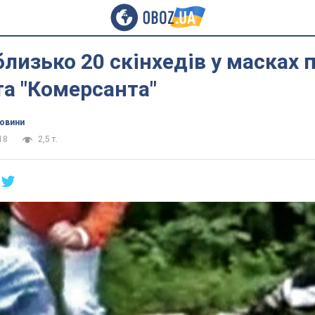
близько 20 скінхедів у масках 
а "Комерсанта"
новини
18
2,5 т.