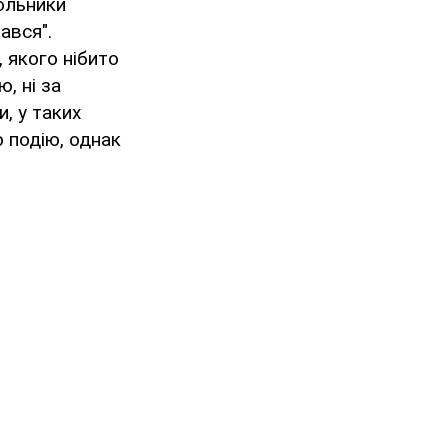
кольники
ався".
 якого нібито
, ні за
, у таких
о подію, однак