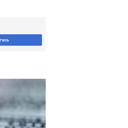
!
тись