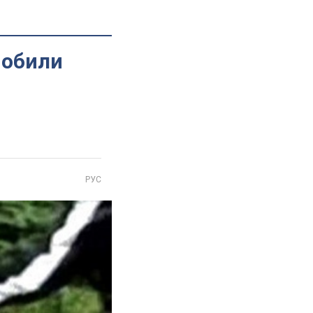
побили
РУС