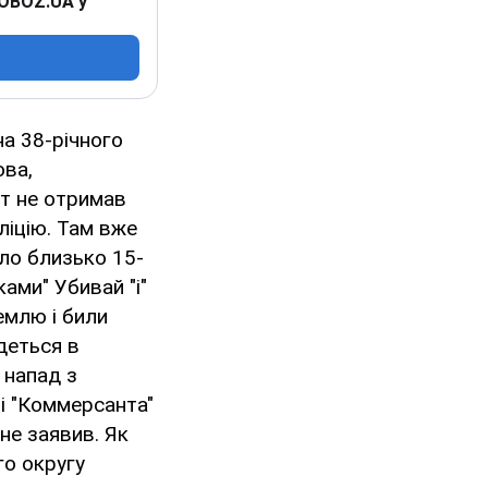
 OBOZ.UA у
на 38-річного
ова,
т не отримав
оліцію. Там вже
ало близько 15-
ами" Убивай "і"
емлю і били
йдеться в
 напад з
і "Коммерсанта"
не заявив. Як
го округу