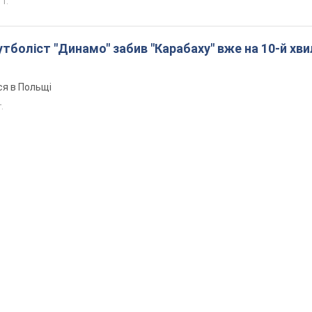
 т.
боліст "Динамо" забив "Карабаху" вже на 10-й хви
ся в Польщі
т.