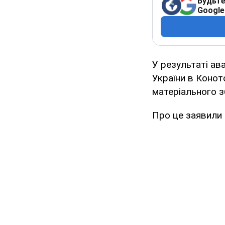
Будьте
Google
У результаті ав
України в Конот
матеріального з
Про це заявили 