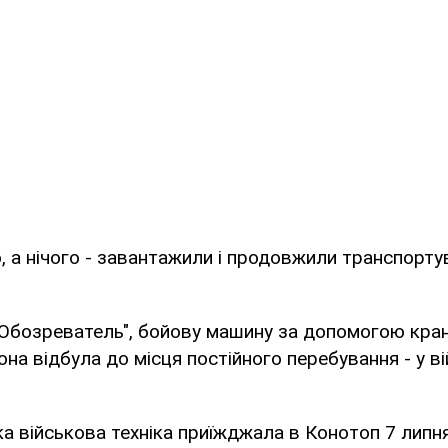
ю, а нічого - завантажили і продовжили транспорту
"Обозреватель", бойову машину за допомогою кра
вона відбула до місця постійного перебування - у в
а військова техніка приїжджала в Конотоп 7 липня