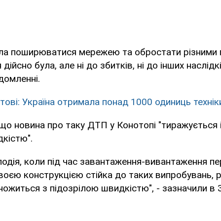
чала поширюватися мережею та обростати різними
 дійсно була, але ні до збитків, ні до інших наслідк
домленні.
тові: Україна отримала понад 1000 одиниць технік
 що новина про таку ДТП у Конотопі "тиражується 
кістю".
 подія, коли під час завантаження-вивантаження п
 своєю конструкцією стійка до таких випробувань, 
ножиться з підозрілою швидкістю", - зазначили в 