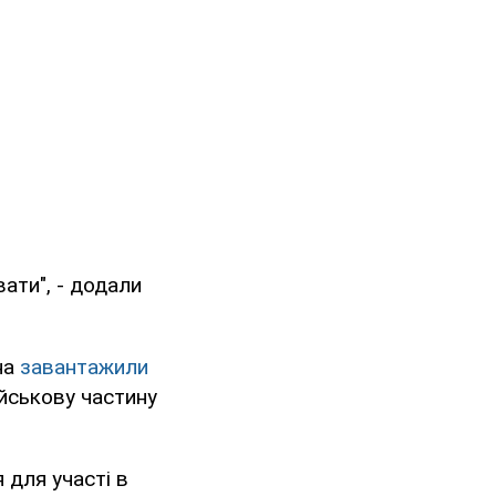
вати", - додали
на
завантажили
ійськову частину
 для участі в