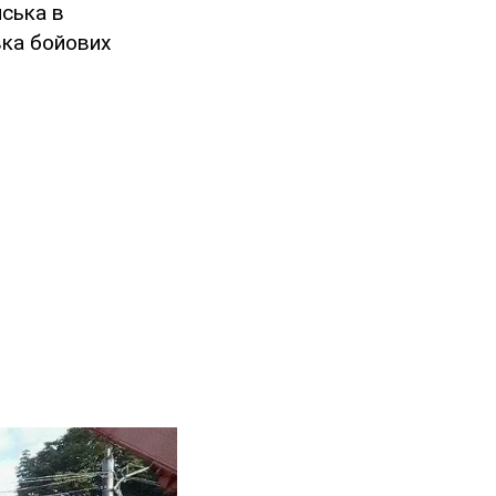
йська в
вка бойових