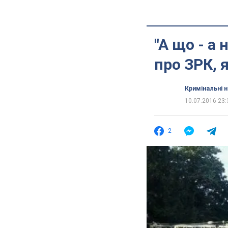
"А що - а
про ЗРК, 
Кримінальні 
10.07.2016 23:
2