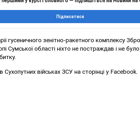
 першими у курсі головного — підпишіться на Новини на
Підписатися
арії гусеничного зенітно-ракетного комплексу Збр
опі Сумської області ніхто не постраждав і не бул
битку.
в Сухопутних військах ЗСУ на сторінці у Facebook.