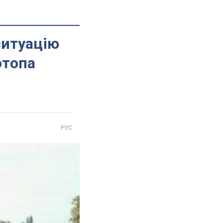
 ситуацію
отопа
РУС