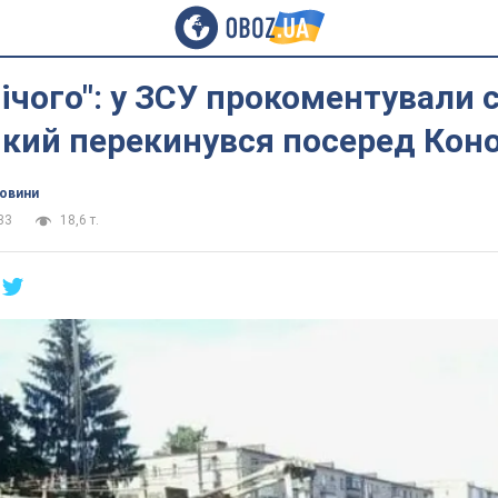
 нічого": у ЗСУ прокоментували
який перекинувся посеред Кон
новини
33
18,6 т.