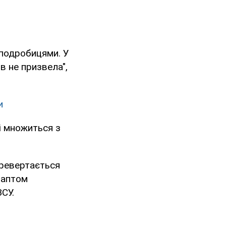
 подробицями. У
ів не призвела",
и
і множиться з
еревертається
раптом
ЗСУ.