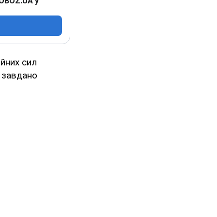
 OBOZ.UA у
ойних сил
о завдано