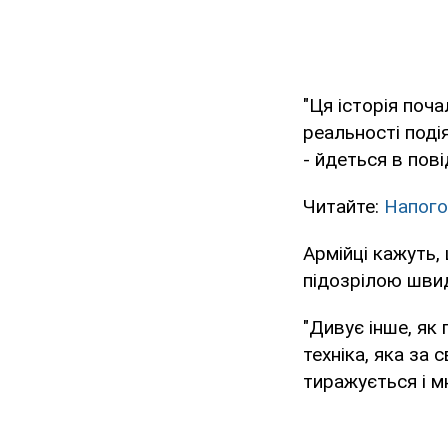
"Ця історія по
реальності подія
- йдеться в пові
Читайте:
Напого
Армійці кажуть,
підозрілою швид
"Дивує інше, як
техніка, яка за
тиражується і м