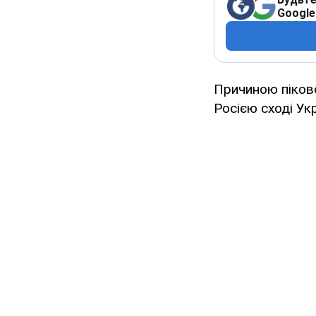
Google
Причиною піков
Росією сході Укр