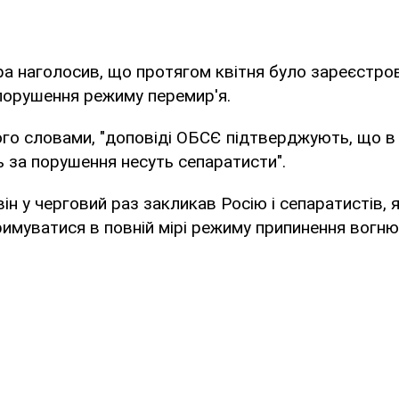
ра наголосив, що протягом квітня було зареєстро
порушення режиму перемир'я.
ого словами, "доповіді ОБСЄ підтверджують, що в 
ь за порушення несуть сепаратисти".
він у черговий раз закликав Росію і сепаратистів, 
римуватися в повній мірі режиму припинення вогню