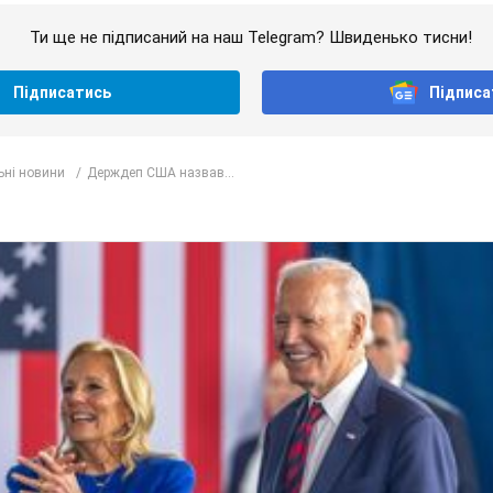
Ти ще не підписаний на наш Telegram? Швиденько тисни!
Підписатись
Підписа
ьні новини
Держдеп США назвав...