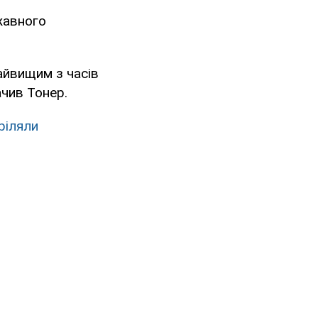
жавного
найвищим з часів
ачив Тонер.
ріляли