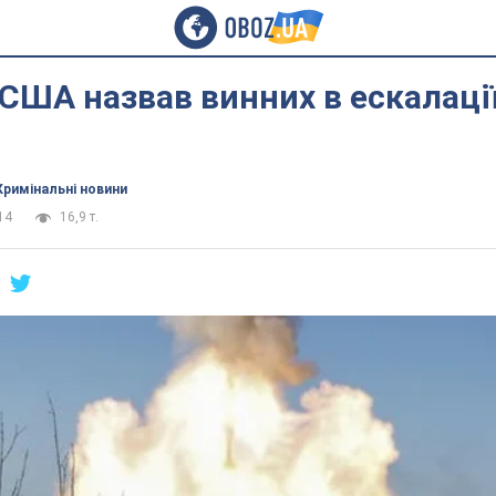
ША назвав винних в ескалації
Кримінальні новини
14
16,9 т.