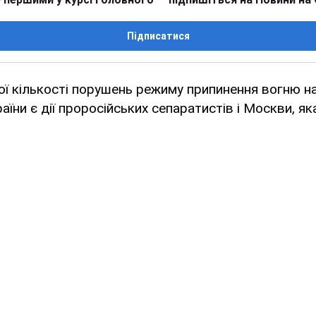
Підписатися
ої кількості порушень режиму припинення вогню н
аїни є дії проросійських сепаратистів і Москви, яка