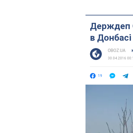
Держдеп С
в Донбасі
OBOZ.UA
30.04.2016 00:
19