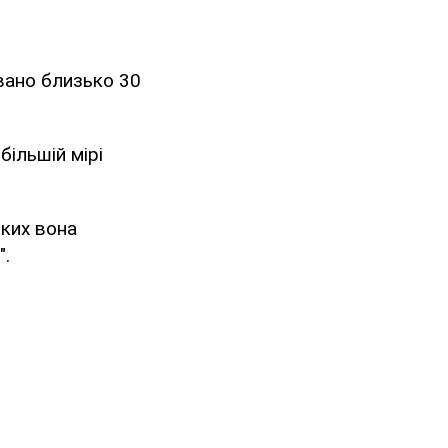
вано близько 30
більшій мірі
яких вона
".