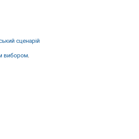
ський сценарій
м вибором
.