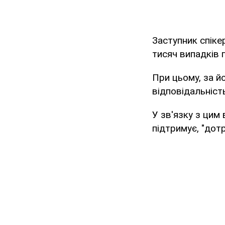
Заступник спіке
тисяч випадків 
При цьому, за й
відповідальніст
У зв'язку з цим 
підтримує, "дот