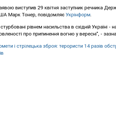
заявою виступив 29 квітня заступник речника Дер
ША Марк Тонер, повідомляє
Укрінформ
.
стурбовані рівнем насильства в східній Україні - 
вленості про припинення вогню у вересні", - зазн
омети і стрілецька зброя: терористи 14 разів обст
ів