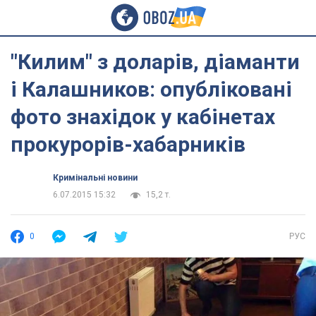
"Килим" з доларів, діаманти
і Калашников: опубліковані
фото знахідок у кабінетах
прокурорів-хабарників
Кримінальні новини
6.07.2015 15:32
15,2 т.
0
РУС