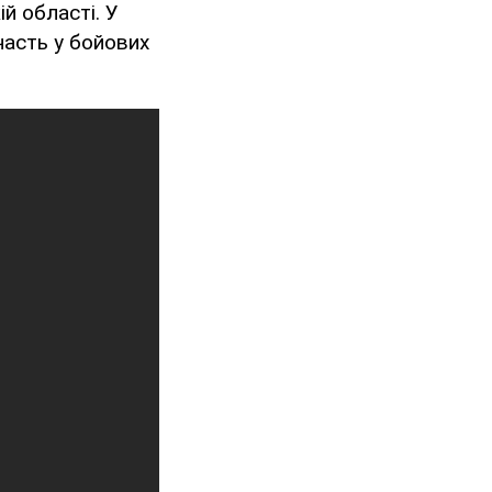
й області. У
асть у бойових