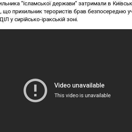
льника "Ісламської держави" затримали в Київські
, що прихильник терористів брав безпосередню уч
ІДІЛ у сирійсько-іракській зоні.