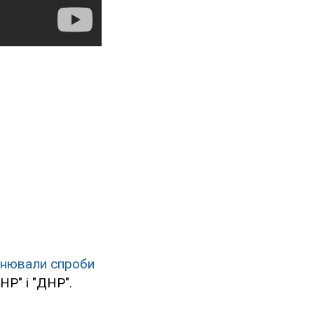
снювали спроби
НР" і "ДНР".