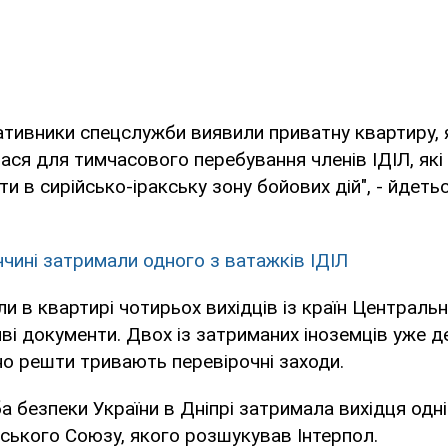
ативники спецслужби виявили приватну квартиру, 
ся для тимчасового перебування членів ІДІЛ, які
и в сирійсько-іракську зону бойових дій", - йдеть
ччині затримали одного з ватажків ІДІЛ
и в квартирі чотирьох вихідців із країн Центральної
ві документи. Двох із затриманих іноземців уже д
но решти тривають перевірочні заходи.
 безпеки України в Дніпрі затримала вихідця одні
ського Союзу, якого розшукував Інтерпол.