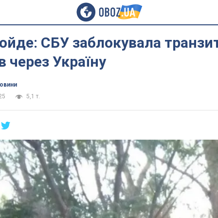
ройде: СБУ заблокувала транзи
в через Україну
новини
25
5,1 т.