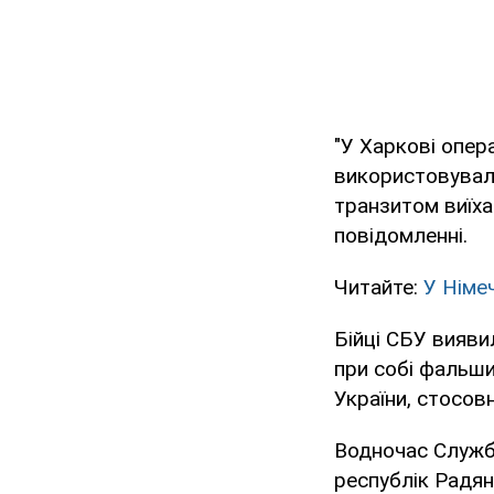
"У Харкові опер
використовувала
транзитом виїхат
повідомленні.
Читайте:
У Німе
Бійці СБУ виявил
при собі фальши
України, стосов
Водночас Служба
республік Радян