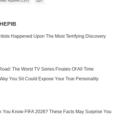
еки України (СБУ)
ІДІЛ