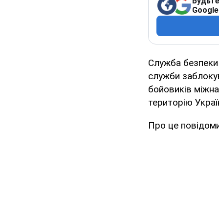
Будьте
Google
Служба безпеки У
служби заблокув
бойовиків міжна
територію Украї
Про це повідом