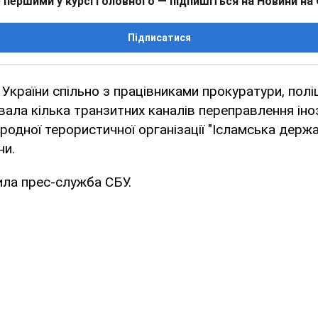
 першими у курсі головного — підпишіться на Новини на
Підписатися
країни спільно з працівниками прокуратури, поліці
ала кілька транзитних каналів переправлення ін
родної терористичної організації "Ісламська держ
ни.
ила прес-служба СБУ.