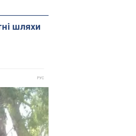
тні шляхи
РУС