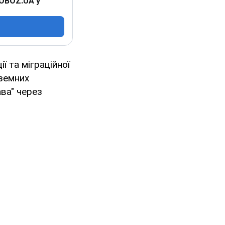
 OBOZ.UA у
ї та міграційної
оземних
ава" через