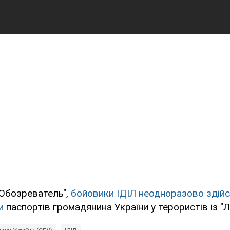
"Обозреватель",
бойовики ІДІЛ неодноразово здій
и
паспортів громадянина України у терористів із "Л