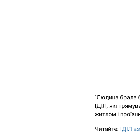
"Людина брала б
ІДІЛ, які прямув
житлом і проїзн
Читайте:
ІДІЛ в