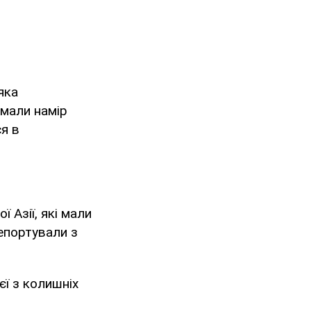
яка
 мали намір
ся в
 Азії, які мали
епортували з
єї з колишніх