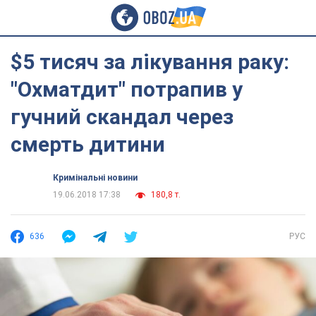
$5 тисяч за лікування раку:
"Охматдит" потрапив у
гучний скандал через
смерть дитини
Кримінальні новини
19.06.2018 17:38
180,8 т.
636
РУС