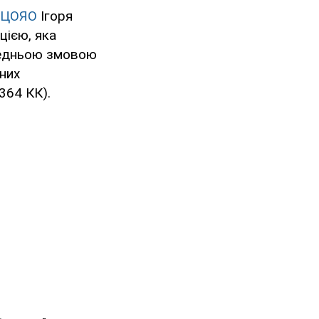
 УЦОЯО
Ігоря
цією, яка
редньою змовою
нних
364 КК).