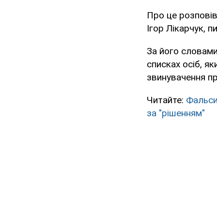
Про це розповів
Ігор Лікарчук, п
За його словам
списках осіб, я
звинувачення п
Читайте:
Фальси
за "рішенням"