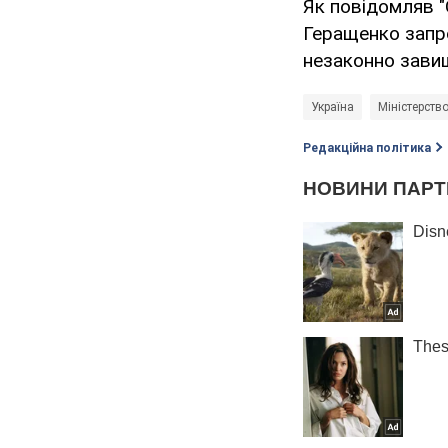
Як повідомляв "
Геращенко зап
незаконно зави
Україна
Міністерство
Редакційна політика