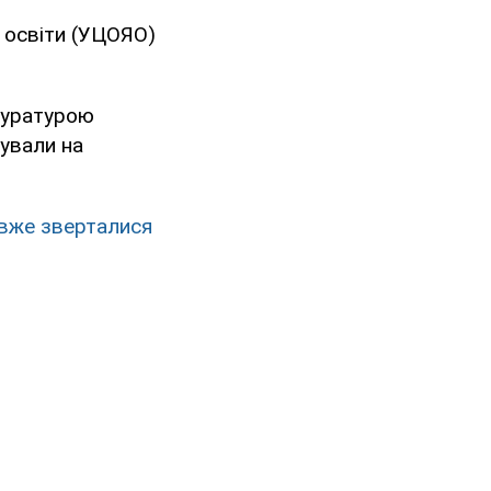
і освіти (УЦОЯО)
куратурою
гували на
 вже зверталися