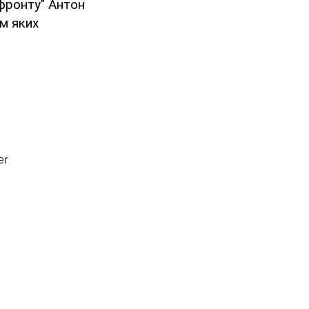
фронту" Антон
ям яких