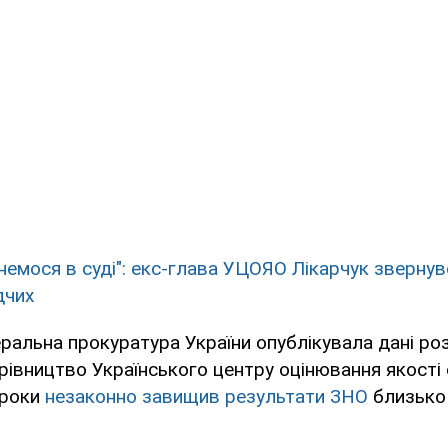
інемося в суді": екс-глава УЦОЯО Лікарчук звернув
дчих
ральна прокуратура України опублікувала дані ро
ерівництво Українського центру оцінювання якості 
 роки
незаконно завищив результати ЗНО
близько