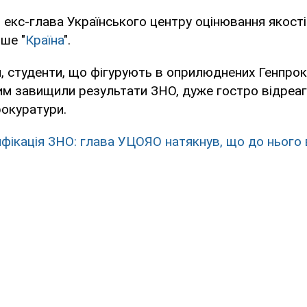
 екс-глава Українського центру оцінювання якост
ише "
Країна
".
и, студенти, що фігурують в оприлюднених Генпро
ким завищили результати ЗНО, дуже гостро відреа
рокуратури.
фікація ЗНО: глава УЦОЯО натякнув, що до нього