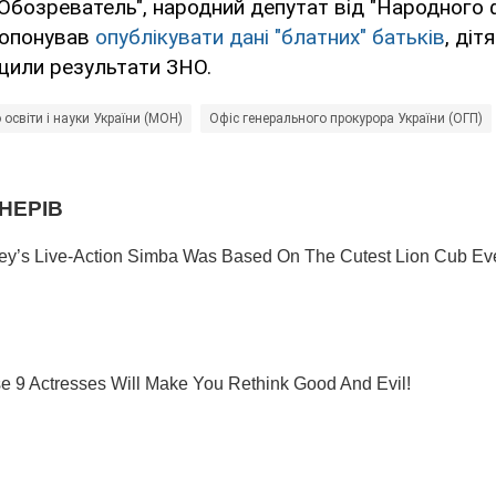
Обозреватель", народний депутат від "Народного 
ропонував
опублікувати дані "блатних" батьків
, діт
щили результати ЗНО.
 освіти і науки України (МОН)
Офіс генерального прокурора України (ОГП)