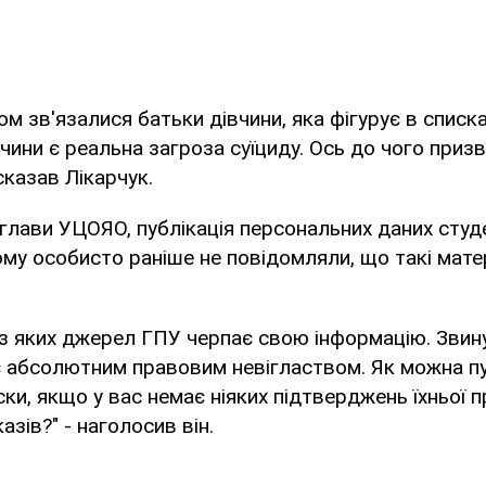
ом зв'язалися батьки дівчини, яка фігурує в списк
чини є реальна загроза суїциду. Ось до чого призв
сказав Лікарчук.
глави УЦОЯО, публікація персональних даних студ
ому особисто раніше не повідомляли, що такі мат
 з яких джерел ГПУ черпає свою інформацію. Звин
є абсолютним правовим невіглаством. Як можна п
ски, якщо у вас немає ніяких підтверджень їхньої п
азів?" - наголосив він.