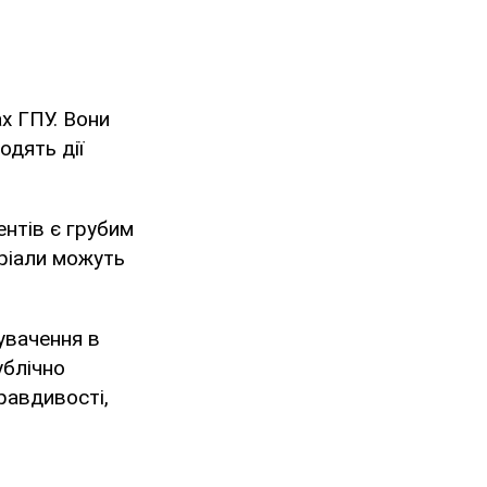
ах ГПУ. Вони
одять дії
ентів є грубим
еріали можуть
увачення в
ублічно
равдивості,