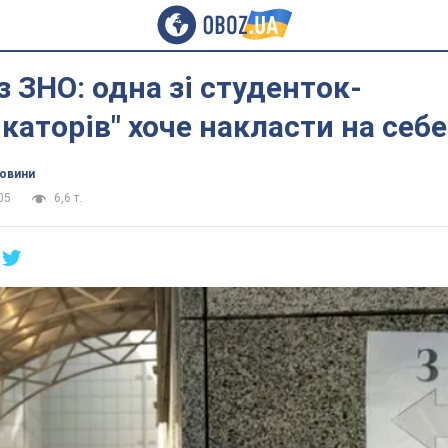
з ЗНО: одна зі студенток-
каторів" хоче накласти на себе
новини
05
6,6 т.