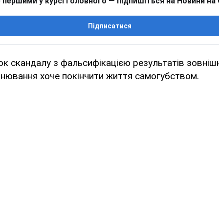
 першими у курсі головного — підпишіться на Новини на
Підписатися
ок скандалу з фальсифікацією результатів зовніш
інювання хоче покінчити життя самогубством.