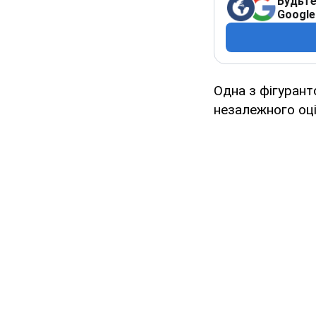
Будьте
Google
Одна з фігурант
незалежного оц