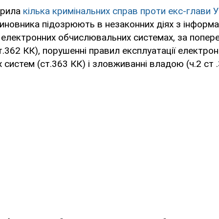
крила
кілька кримінальних справ проти екс-глави
чиновника підозрюють в незаконних діях з інформа
 електронних обчислювальних системах, за попе
ст.362 КК), порушенні правил експлуатації електро
систем (ст.363 КК) і зловживанні владою (ч.2 ст .