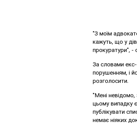
"З моїм адвокат
кажуть, що у дів
прокуратури", - 
За словами екс-
порушенням, і й
розголосити.
"Мені невідомо,
цьому випадку 
публікувати спи
немає ніяких док