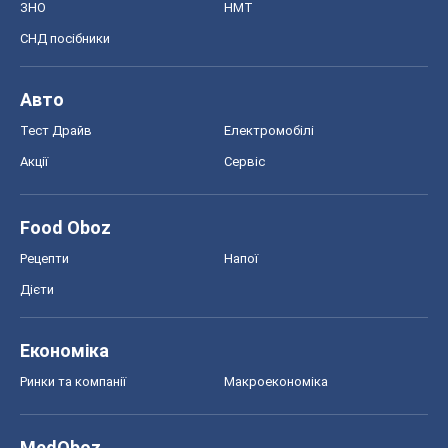
ЗНО
НМТ
СНД посібники
Авто
Тест Драйв
Електромобілі
Акції
Сервіс
Food Oboz
Рецепти
Напої
Дієти
Економіка
Ринки та компанії
Макроекономіка
MedOboz