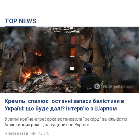
TOP NEWS
Кремль "спалює" останні запаси балістики в
Україні: що буде далі? Інтерв’ю з Шарпом
У липні країна-агресорка встановила "рекорд" за кількістю
балістичних ракет, запущених по Україні
4 часа назад
48,3 т.