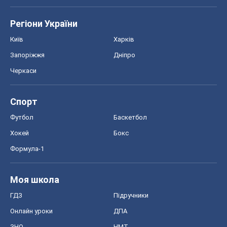
Регіони України
Київ
Харків
Запоріжжя
Дніпро
Черкаси
Спорт
Футбол
Баскетбол
Хокей
Бокс
Формула-1
Моя школа
ГДЗ
Підручники
Онлайн уроки
ДПА
ЗНО
НМТ