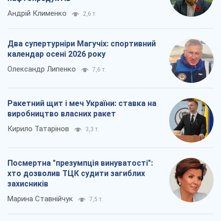
Андрій Клименко
2,6 т.
Два супертурніри Магучіх: спортивний
календар осені 2026 року
Олександр Липенко
7,6 т.
Ракетний щит і меч України: ставка на
виробництво власних ракет
Кирило Татарінов
3,3 т.
Посмертна "презумпція винуватості":
хто дозволив ТЦК судити загиблих
захисників
Марина Ставнійчук
7,5 т.