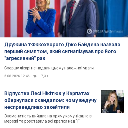
Дружина тяжкохворого Джо Байдена назвала
перший симптом, який сигналізував про його
"агресивний" рак
Спершу лікарі не надали цьому належної уваги
6.08.2026 12:46
17,3 т.
Відпустка Лесі Нікітюк у Карпатах
обернулася скандалом: чому ведучу
несправедливо захейтили
Знаменитість вийшла на пряму комунікацію в
мережі та розставила всі крапки над "і"