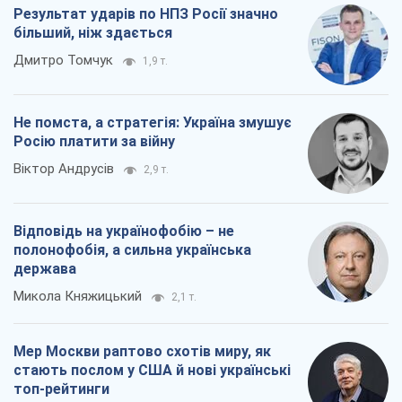
Результат ударів по НПЗ Росії значно
більший, ніж здається
Дмитро Томчук
1,9 т.
Не помста, а стратегія: Україна змушує
Росію платити за війну
Віктор Андрусів
2,9 т.
Відповідь на українофобію – не
полонофобія, а сильна українська
держава
Микола Княжицький
2,1 т.
Мер Москви раптово схотів миру, як
стають послом у США й нові українські
топ-рейтинги