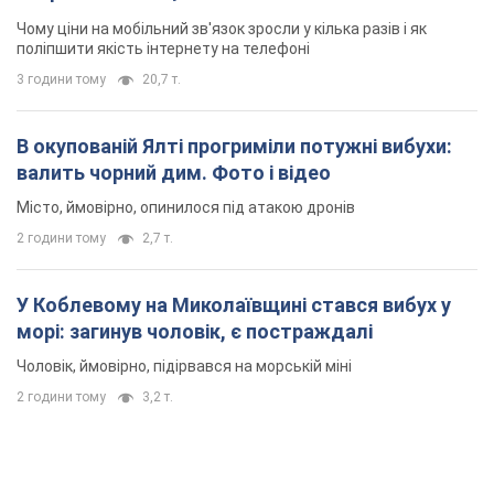
Чому ціни на мобільний зв'язок зросли у кілька разів і як
поліпшити якість інтернету на телефоні
3 години тому
20,7 т.
В окупованій Ялті прогриміли потужні вибухи:
валить чорний дим. Фото і відео
Місто, ймовірно, опинилося під атакою дронів
2 години тому
2,7 т.
У Коблевому на Миколаївщині стався вибух у
морі: загинув чоловік, є постраждалі
Чоловік, ймовірно, підірвався на морській міні
2 години тому
3,2 т.