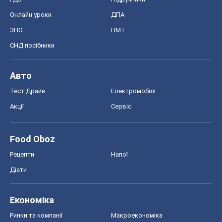
Онлайн уроки
ДПА
ЗНО
НМТ
СНД посібники
Авто
Тест Драйв
Електромобілі
Акції
Сервіс
Food Oboz
Рецепти
Напої
Дієти
Економіка
Ринки та компанії
Макроекономіка