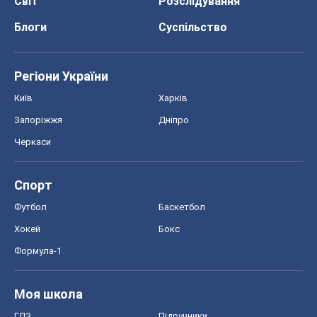
Світ
Розслідування
Блоги
Суспільство
Регіони України
Київ
Харків
Запоріжжя
Дніпро
Черкаси
Спорт
Футбол
Баскетбол
Хокей
Бокс
Формула-1
Моя школа
ГДЗ
Підручники