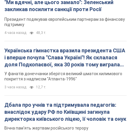
"Ми вдячні, але цього замало": Зеленський
закликав посилити санкції проти Росії
Президент подякував європейським партнерам за фінансову
підтримку
4 часа назад
48,3 т.
Українська гімнастка вразила президента США
і вперше почула "Слава Україні"! Як склалася
доля Подкопаєвої, яка 30 років тому виграла
"золото" Олімпіади
У фанатів донеччанки зберігся великий шматок килимового
покриття з надписом "Атланта-1996"
3 часа назад
12,7 т.
Дбала про учнів та підтримувала педагогів:
внаслідок удару РФ по Київщині загинула
директорка київського ліцею, її чоловік та онук
Вічна пам'ять жертвам російського терору