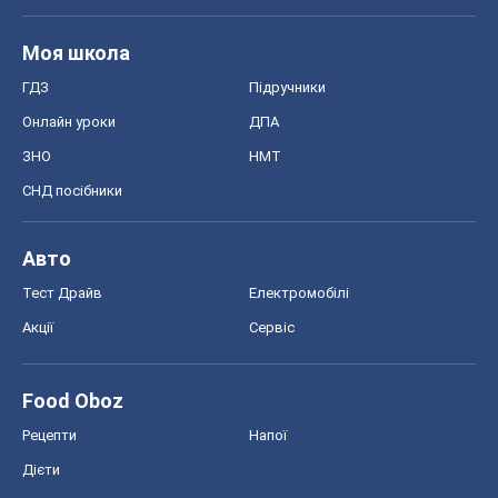
Моя школа
ГДЗ
Підручники
Онлайн уроки
ДПА
ЗНО
НМТ
СНД посібники
Авто
Тест Драйв
Електромобілі
Акції
Сервіс
Food Oboz
Рецепти
Напої
Дієти