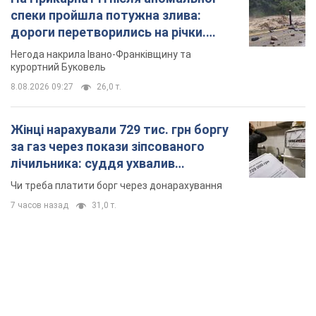
спеки пройшла потужна злива:
дороги перетворились на річки.
Відео
Негода накрила Івано-Франківщину та
курортний Буковель
8.08.2026 09:27
26,0 т.
Жінці нарахували 729 тис. грн боргу
за газ через покази зіпсованого
лічильника: суддя ухвалив
неочікуване рішення
Чи треба платити борг через донарахування
7 часов назад
31,0 т.