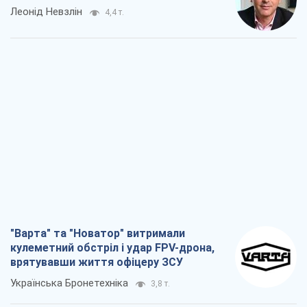
Леонід Невзлін
4,4 т.
"Варта" та "Новатор" витримали
кулеметний обстріл і удар FPV-дрона,
врятувавши життя офіцеру ЗСУ
Українська Бронетехніка
3,8 т.