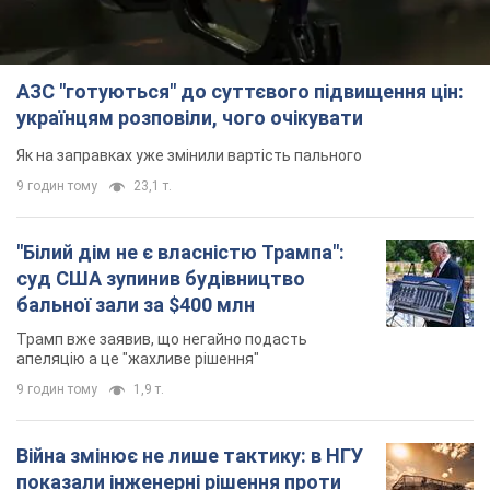
АЗС "готуються" до суттєвого підвищення цін:
українцям розповіли, чого очікувати
Як на заправках уже змінили вартість пального
9 годин тому
23,1 т.
"Білий дім не є власністю Трампа":
суд США зупинив будівництво
бальної зали за $400 млн
Трамп вже заявив, що негайно подасть
апеляцію а це "жахливе рішення"
9 годин тому
1,9 т.
Війна змінює не лише тактику: в НГУ
показали інженерні рішення проти