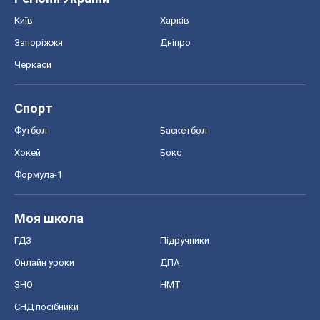
Київ
Харків
Запоріжжя
Дніпро
Черкаси
Спорт
Футбол
Баскетбол
Хокей
Бокс
Формула-1
Моя школа
ГДЗ
Підручники
Онлайн уроки
ДПА
ЗНО
НМТ
СНД посібники