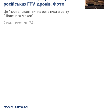
російських FPV-дронів. Фото
Це "постапокаліптична естетика зі світу
"Шаленого Макса"
9 годин тому
7,5 т.