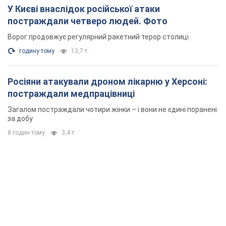
У Києві внаслідок російської атаки
постраждали четверо людей. Фото
Ворог продовжує регулярний ракетний терор столиці
годину тому
13,7 т.
Росіяни атакували дроном лікарню у Херсоні:
постраждали медпрацівниці
Загалом постраждали чотири жінки – і вони не єдині поранені
за добу
8 годин тому
3,4 т.