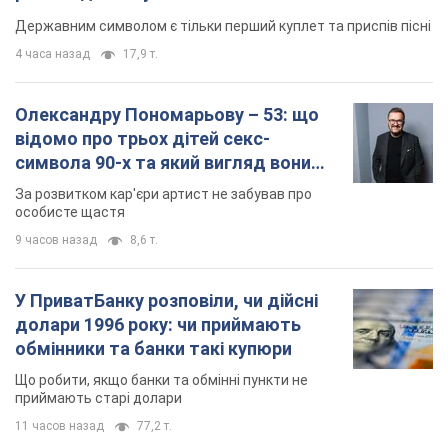
Державним символом є тільки перший куплет та приспів пісні
4 часа назад
17,9 т.
Олександру Пономарьову – 53: що
відомо про трьох дітей секс-
символа 90-х та який вигляд вони
мають
За розвитком кар'єри артист не забував про
особисте щастя
9 часов назад
8,6 т.
У ПриватБанку розповіли, чи дійсні
долари 1996 року: чи приймають
обмінники та банки такі купюри
Що робити, якщо банки та обмінні пункти не
приймають старі долари
11 часов назад
77,2 т.