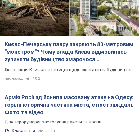
Києво-Печерську лавру закриють 80-метровим
"монстром"? Чому влада Києва відмовилась
зупиняти будівництво хмарочоса
"московського вірянина"
Яка реакція Кличка на петицію щодо скасування будівництва
час назад
10,2 т.
Армія Росії здійснила масовану атаку на Одесу:
горіла історична частина міста, є постраждалі.
Фото та відео
Для терору ворог застосував ракети та дрони
3 часа назад
52,5 т.