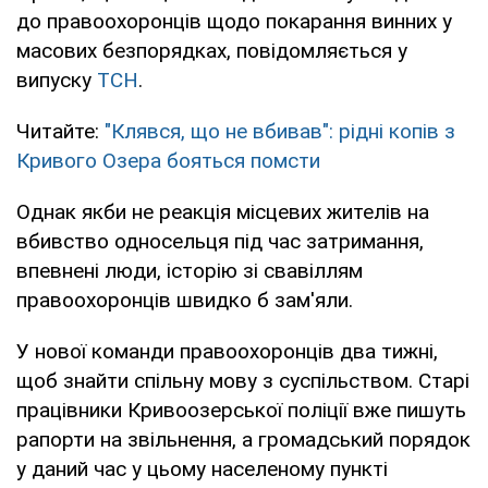
до правоохоронців щодо покарання винних у
масових безпорядках, повідомляється у
випуску
ТСН
.
Читайте:
"Клявся, що не вбивав": рідні копів з
Кривого Озера бояться помсти
Однак якби не реакція місцевих жителів на
вбивство односельця під час затримання,
впевнені люди, історію зі свавіллям
правоохоронців швидко б зам'яли.
У нової команди правоохоронців два тижні,
щоб знайти спільну мову з суспільством. Старі
працівники Кривоозерської поліції вже пишуть
рапорти на звільнення, а громадський порядок
у даний час у цьому населеному пункті