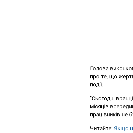
Голова виконком
про те, що жерт
події.
"Сьогодні вранц
місяців всереди
працівників не б
Читайте:
Якщо н