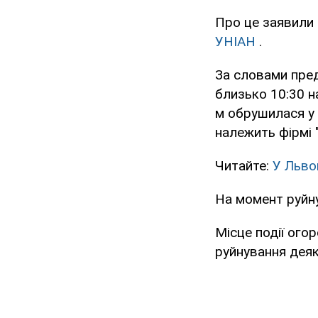
Про це заявили 
УНІАН
.
За словами пред
близько 10:30 н
м обрушилася у п
належить фірмі 
Читайте:
У Льво
На момент руйну
Місце події ого
руйнування деяк