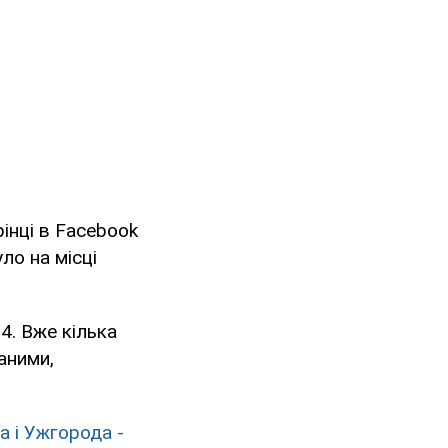
рінці в Facebook
ло на місці
4. Вже кілька
аними,
а і Ужгорода -