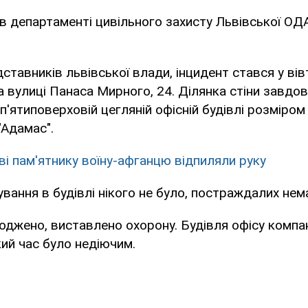
в департаменті цивільного захисту Львівської ОД
ставників львівської влади, інцидент стався у вів
а вулиці Панаса Мирного, 24. Ділянка стіни завдо
'ятиповерховій цегляній офісній будівлі розміром 
"Адамас".
ві пам'ятнику воїну-афганцю відпиляли руку
вання в будівлі нікого не було, постраждалих нем
роджено, виставлено охорону. Будівля офісу компан
ий час було недіючим.