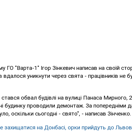
у ГО "Варта-1" Ігор Зінкевич написав на своїй сто
в вдалося уникнути через свята - працівників не бу
і стався обвал будівлі на вулиці Панаса Мирного, 2
ні будинку проводили демонтаж. За попередніми д
уло, оскільки сьогодні - свято", - написав Зінченко.
е захищатися на Донбасі, орки прийдуть до Львов