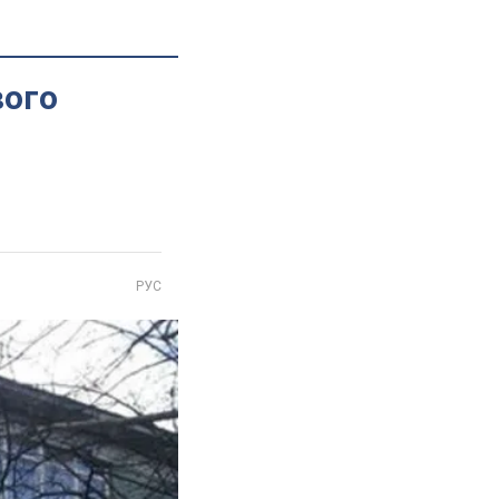
вого
РУС