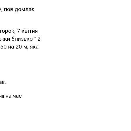
А, повідомляє
торок, 7 квітня
вжки близько 12
50 на 20 м, яка
ає.
ії на час