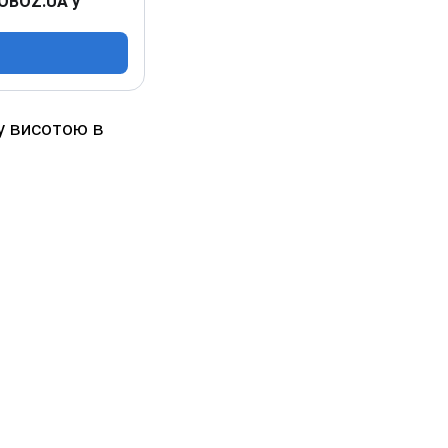
 OBOZ.UA у
у висотою в