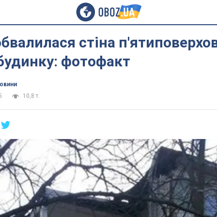
обвалилася стіна п'ятиповерхо
будинку: фотофакт
новини
5
10,8 т.