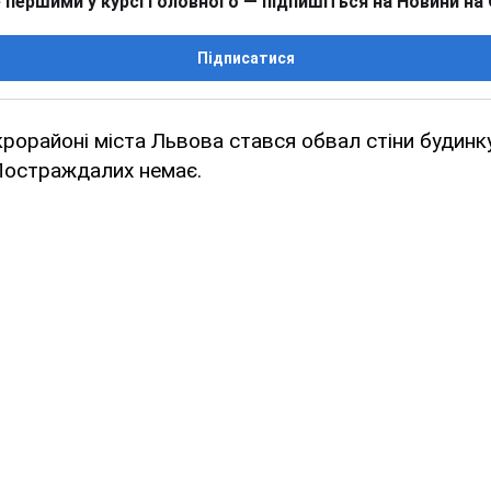
 першими у курсі головного — підпишіться на Новини на
Підписатися
рорайоні міста Львова стався обвал стіни будинк
 Постраждалих немає.