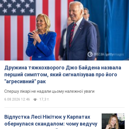
Дружина тяжкохворого Джо Байдена назвала
перший симптом, який сигналізував про його
"агресивний" рак
Спершу лікарі не надали цьому належної уваги
6.08.2026 12:46
17,3 т.
Відпустка Лесі Нікітюк у Карпатах
обернулася скандалом: чому ведучу