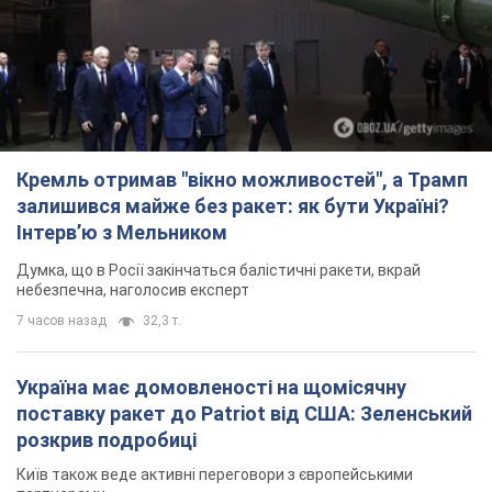
Інтерв’ю з Мельником
Думка, що в Росії закінчаться балістичні ракети, вкрай
небезпечна, наголосив експерт
7 часов назад
32,3 т.
Україна має домовленості на щомісячну
поставку ракет до Patriot від США: Зеленський
розкрив подробиці
Київ також веде активні переговори з європейськими
партнерами
5 часов назад
35,5 т.
Дбала про учнів та підтримувала педагогів:
внаслідок удару РФ по Київщині загинула
директорка київського ліцею, її чоловік та онук
Вічна пам'ять жертвам російського терору