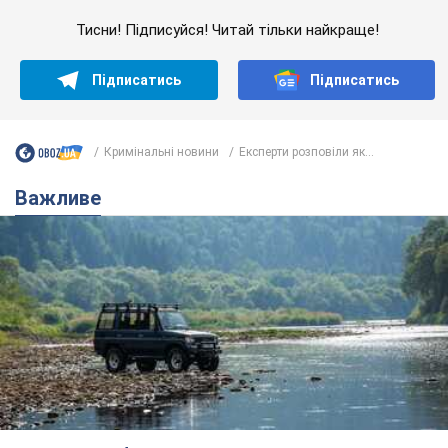
Важливе
Значні штрафи і спеціальні полігони: як
проблему джипінгу вирішують за кордоном
Україні не завадить взяти приклад із країн Європи
8.08.2026 05:10
1,9 т.
На Прикарпатті після аномальної
спеки пройшла потужна злива: