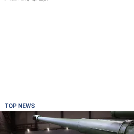
TOP NEWS
Кремль отримав "вікно можливостей", а Трамп
залишився майже без ракет: як бути Україні?