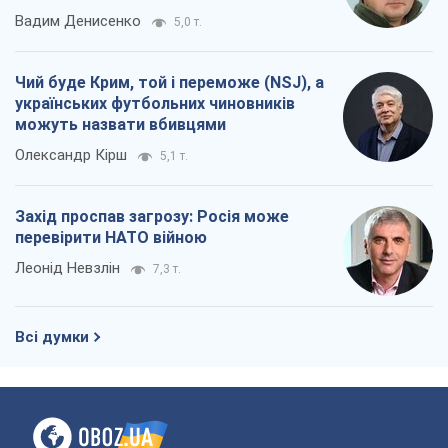
Захід проспав загрозу: Росія може
перевірити НАТО війною
Леонід Невзлін
7,3 т.
Всі думки
Про компанію
Команда
Правова інформація
Політика конфіденційності
Реклама на сайті
Документи
Редакційна політика
Журналісти OBOZ.UA на місці
подій