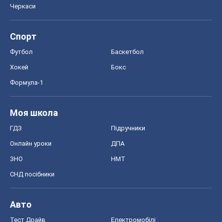
Моя школа
ГДЗ
Підручники
Онлайн уроки
ДПА
ЗНО
НМТ
СНД посібники
Авто
Тест Драйв
Електромобілі
Акції
Сервіс
Food Oboz
Рецепти
Напої
Дієти