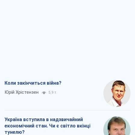
Коли закінчиться війна?
Юрій Хрістензен
5,9 т.
Україна вступила в надзвичайний
економічний стан. Чи є світло вкінці
тунелю?
Вадим Денисенко
5,0 т.
Чий буде Крим, той і переможе (NSJ), а
українських футбольних чиновників
можуть назвати вбивцями
Олександр Кірш
5,1 т.