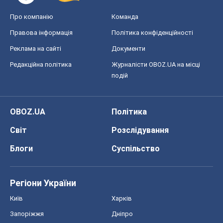
OBOZ.UA
Політика
Світ
Розслідування
Блоги
Суспільство
Регіони України
Київ
Харків
Запоріжжя
Дніпро
Черкаси
Спорт
Футбол
Баскетбол
Хокей
Бокс
Формула-1