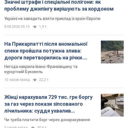
дороги перетворились на річки.
Відео
Негода накрила Івано-Франківщину та
курортний Буковель
10 часов назад
22,2 т.
Жінці нарахували 729 тис. грн боргу
за газ через покази зіпсованого
лічильника: суддя ухвалив
неочікуване рішення
Чи треба платити борг через донарахування
5 часов назад
30,6 т.