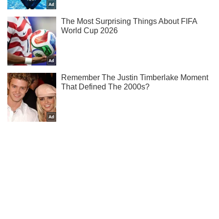
Тисни! Підписуйся! Читай тільки найкраще!
Підписатись
Підписатись
Кримінальні новини
Експерти розповіли як...