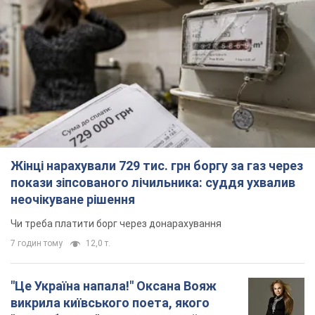
Жінці нарахували 729 тис. грн боргу за газ через
покази зіпсованого лічильника: суддя ухвалив
неочікуване рішення
Чи треба платити борг через донарахування
7 годин тому
12,0 т.
"Це Україна напала!" Оксана Вояж
викрила київського поета, якого