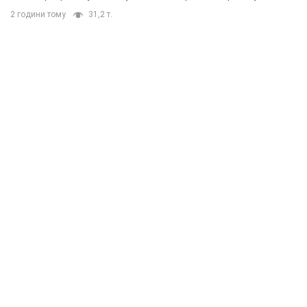
2 години тому
31,2 т.