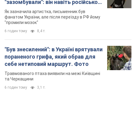
"зазомбували": він навіть російської
не знав, а тепер хоче геноциду
Як зазначила артистка, письменник був
українців
фанатом України, але після переїзду в РФ йому
"промили мозок"
6 годин тому
8,4 т.
"Був знесилений": в Україні врятували
пораненого грифа, який обрав для
себе нетиповий маршрут. Фото
Травмованого птаха виявили на межі Київщині
та Черкащини
6 годин тому
3,1 т.