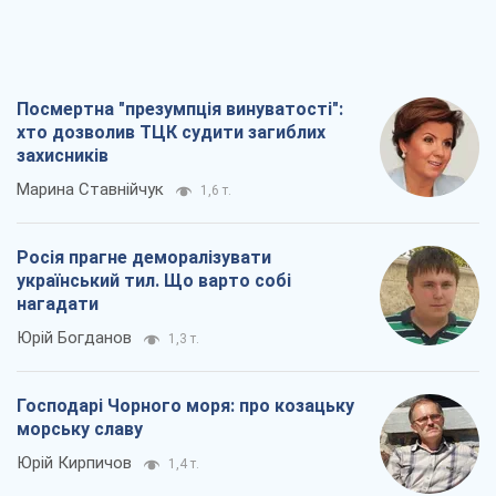
Посмертна "презумпція винуватості":
хто дозволив ТЦК судити загиблих
захисників
Марина Ставнійчук
1,6 т.
Росія прагне деморалізувати
український тил. Що варто собі
нагадати
Юрій Богданов
1,3 т.
Господарі Чорного моря: про козацьку
морську славу
Юрій Кирпичов
1,4 т.