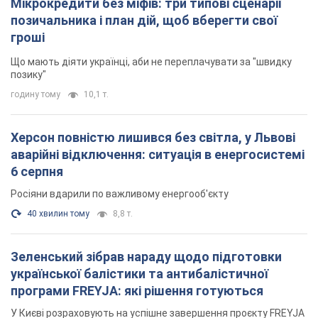
Мікрокредити без міфів: три типові сценарії
позичальника і план дій, щоб вберегти свої
гроші
Що мають діяти українці, аби не переплачувати за "швидку
позику"
годину тому
10,1 т.
Херсон повністю лишився без світла, у Львові
аварійні відключення: ситуація в енергосистемі
6 серпня
Росіяни вдарили по важливому енергооб'єкту
40 хвилин тому
8,8 т.
Зеленський зібрав нараду щодо підготовки
української балістики та антибалістичної
програми FREYJA: які рішення готуються
У Києві розраховують на успішне завершення проєкту FREYJA