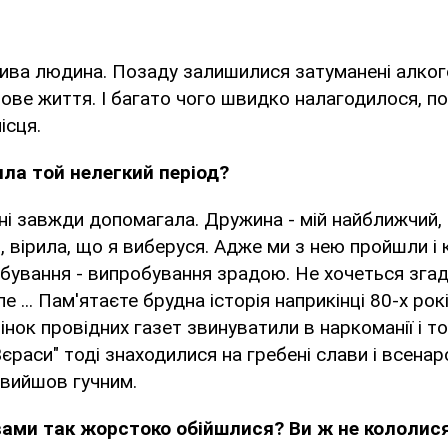
ива людина. Позаду залишилися затуманені алког
ове життя. І багато чого швидко налагодилося, п
ісця.
ла той нелегкий період?
і завжди допомагала. Дружина - мій найближчий, 
о, вірила, що я виберуся. Адже ми з нею пройшли і 
бування - випробування зрадою. Не хочеться згад
е ... Пам'ятаєте брудна історія наприкінці 80-х рок
рінок провідних газет звинуватили в наркоманії і то
єраси" тоді знаходилися на гребені слави і всенар
 вийшов гучним.
з вами так жорстоко обійшлися? Ви ж не кололися