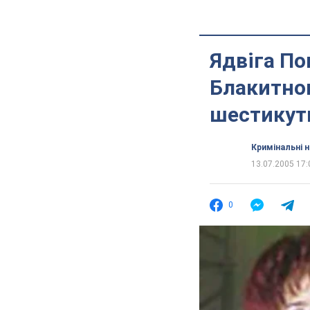
Ядвіга По
Блакитног
шестикутн
Кримінальні 
13.07.2005 17:
0