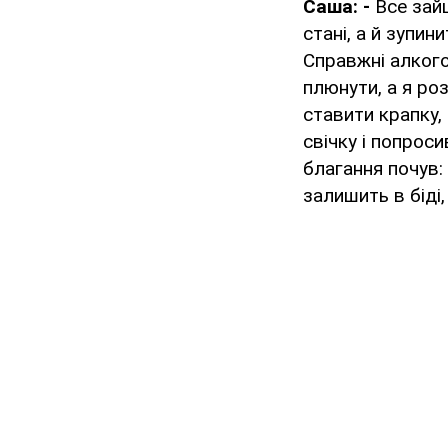
Саша: -
Все зайш
стані, а й зупи
Справжні алкого
плюнути, а я роз
ставити крапку,
свічку і попрос
благання почув:
залишить в біді