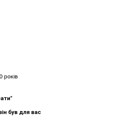
0 років
рати"
він був для вас