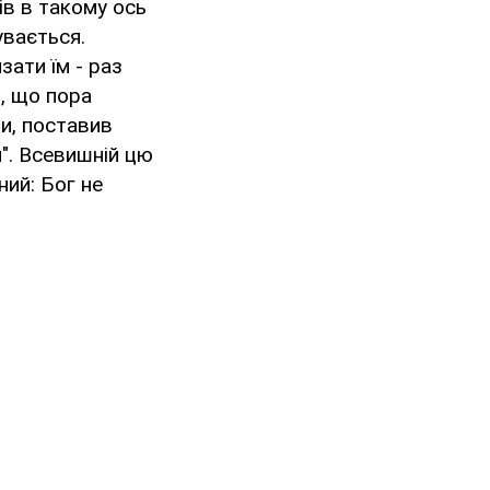
ів в такому ось
увається.
зати їм - раз
в, що пора
ви, поставив
и". Всевишній цю
ний: Бог не