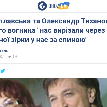
плавська та Олександр Тиханов
о вогника "нас вирізали через
ої зірки у нас за спиною"
новини
02
3,0 т.