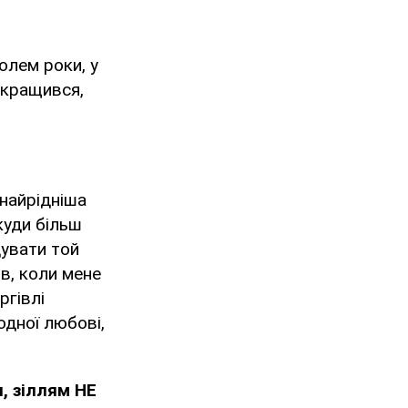
олем роки, у
окращився,
найрідніша
куди більш
увати той
ів, коли мене
ргівлі
одної любові,
, зіллям НЕ