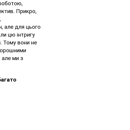
 роботою,
ектив. Прикро,
,
н, але для цього
ли цю інтригу
. Тому вони не
оторошними
 але ми з
багато