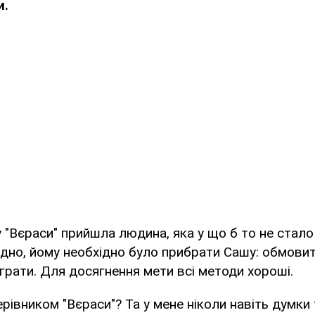
и.
 "Вєраси" прийшла людина, яка у що б то не стало
ідно, йому необхідно було прибрати Сашу: обмовит
грати. Для досягнення мети всі методи хороші.
рівником "Вєраси"? Та у мене ніколи навіть думки 