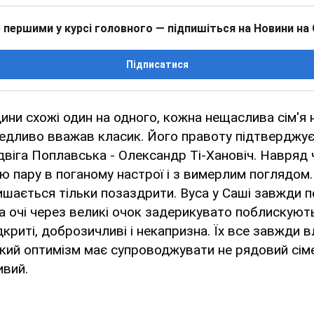
 першими у курсі головного — підпишіться на Новини на
Підписатися
дини схожі один на одного, кожна нещаслива сім'я
ведливо вважав класик. Його правоту підтверджує
двіга Поплавська - Олександр Ті-Хановіч. Навряд 
ю пару в поганому настрої і з вимерлим поглядом. 
лишається тільки позаздрити. Вуса у Саші завжди
на очі через великі очок задерикувато поблискуют
ідкриті, доброзичливі і некапризна. Їх все завжди 
кий оптимізм має супроводжувати не рядовий сім
вий.