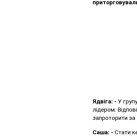
приторговувал
Ядвіга: -
У групу
лідером. Відпов
запроторити за 
Саша: -
Стати ке