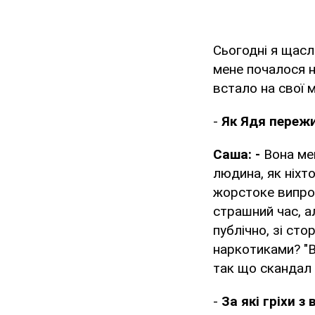
Сьогодні я щасл
мене почалося н
встало на свої м
-
Як Ядя пережи
Саша: -
Вона мен
людина, як ніхт
жорстоке випро
страшний час, ал
публічно, зі сто
наркотиками? "В
так що скандал
-
За які гріхи 