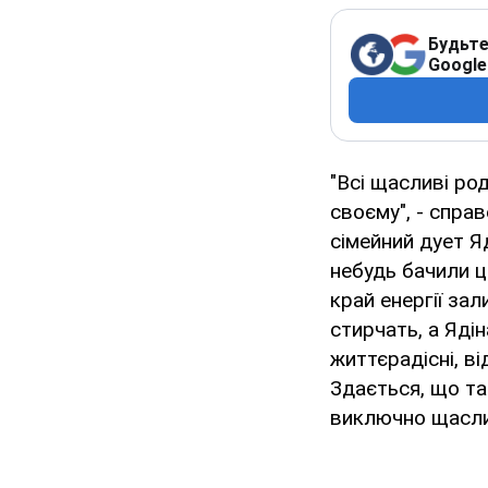
Будьте
Google
"Всі щасливі ро
своєму", - спра
сімейний дует Я
небудь бачили ц
край енергії за
стирчать, а Яді
життєрадісні, в
Здається, що та
виключно щасли