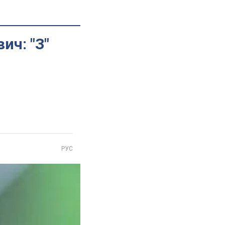
ич: "З"
РУС