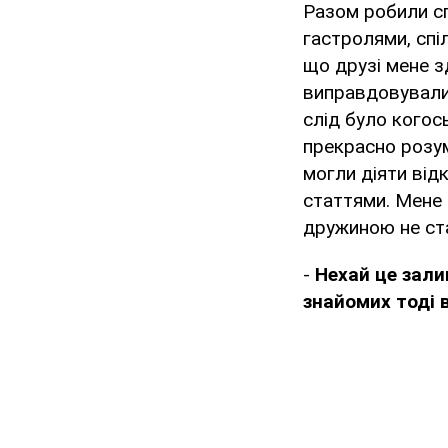
Разом робили сп
гастролями, спі
що друзі мене з
виправдовувалис
слід було когос
прекрасно розум
могли діяти ві
статтями. Мене 
дружиною не ст
-
Нехай це зали
знайомих тоді 