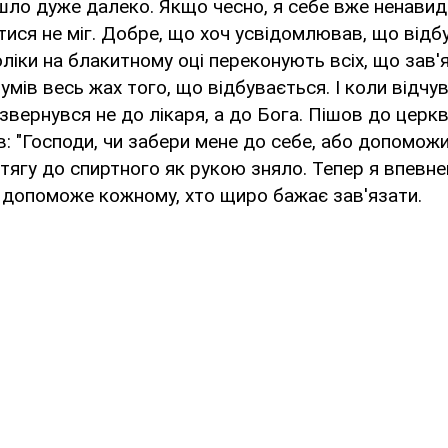
ло дуже далеко. Якщо чесно, я себе вже ненавид
нитися не міг. Добре, що хоч усвідомлював, що відб
ліки на блакитному оці переконують всіх, що зав'я
умів весь жах того, що відбувається. І коли відчу
 звернувся не до лікаря, а до Бога. Пішов до церк
ив: "Господи, чи забери мене до себе, або допомож
 тягу до спиртного як рукою зняло. Тепер я впевне
, допоможе кожному, хто щиро бажає зав'язати.