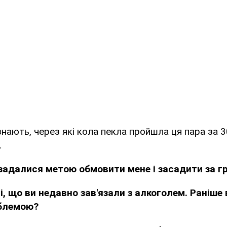
нають, через які кола пекла пройшла ця пара за 3
.
 задалися метою обмовити мене і засадити за г
і, що ви недавно зав'язали з алкоголем. Раніше 
блемою?