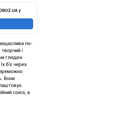
 OBOZ.UA у
 нещаслива по-
 творчий і
чи глядачі
Їх б'є через
 переможно
ь. Вони
влаштовує.
ейний союз, а