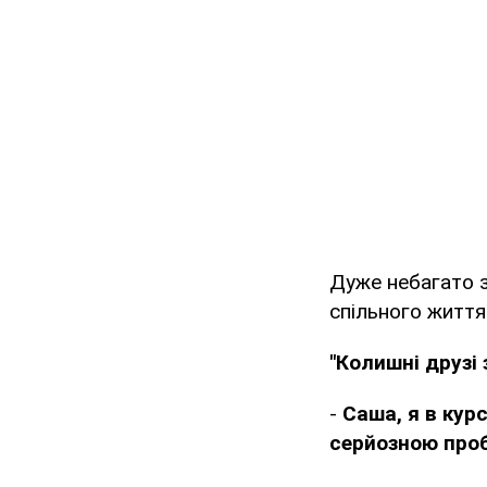
Дуже небагато з
спільного життя
"Колишні друзі
-
Саша, я в курс
серйозною про