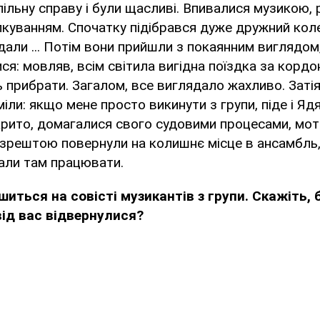
ільну справу і були щасливі. Впивалися музикою,
лкуванням. Спочатку підібрався дуже дружний кол
дали ... Потім вони прийшли з покаянним виглядом
я: мовляв, всім світила вигідна поїздка за кордо
ь прибрати. Загалом, все виглядало жахливо. Затія
іли: якщо мене просто викинути з групи, піде і Ядя
дкрито, домагалися свого судовими процесами, м
зрештою повернули на колишнє місце в ансамбль,
али там працювати.
шиться на совісті музикантів з групи. Скажіть, 
від вас відвернулися?