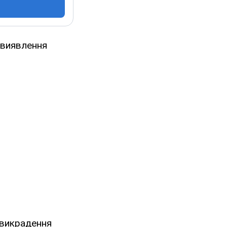
 виявлення
 викрадення