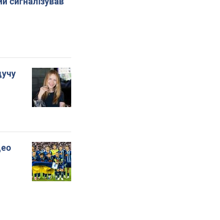
й сигналізував
дучу
део