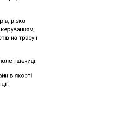
ів, різко
 керуванням,
ів на трасу і
поле пшениці.
йн в якості
ції.