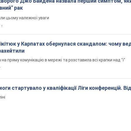
ворого Джо Байдена назвала перший симптом, яки
вний" рак
али цьому належної уваги
 т.
Нікітюк у Карпатах обернулася скандалом: чому ве
захейтили
на пряму комунікацію в мережі та розставила всі крапки над "і"
.
оги стартувало у кваліфікації Ліги конференцій. Ві
іні