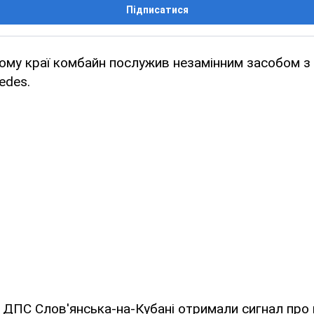
Підписатися
ому краї комбайн послужив незамінним засобом з
edes.
 ДПС Слов'янська-на-Кубані отримали сигнал про