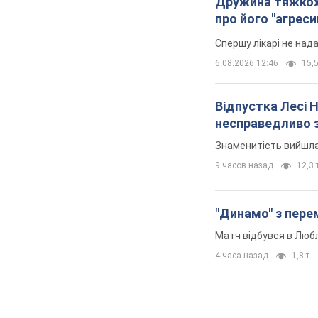
Дружина тяжкох
про його "агреси
Спершу лікарі не над
6.08.2026 12:46
15,5
Відпустка Лесі 
несправедливо 
Знаменитість вийшла 
9 часов назад
12,3 т
"Динамо" з перем
Матч відбувся в Любл
4 часа назад
1,8 т.