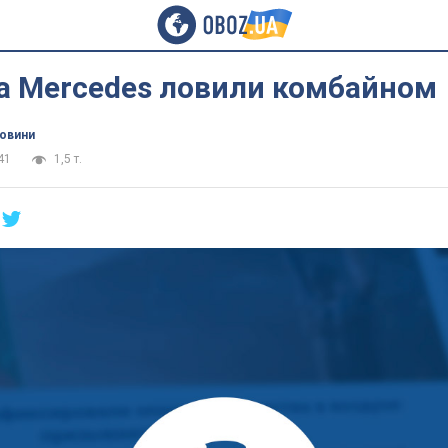
а Mercedes ловили комбайном
новини
41
1,5 т.