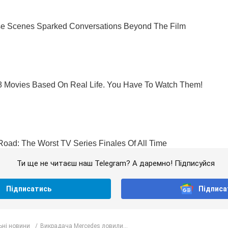
Ти ще не читаєш наш Telegram? А даремно! Підписуйся
Підписатись
Підписа
ьні новини
Викрадача Mercedes ловили...