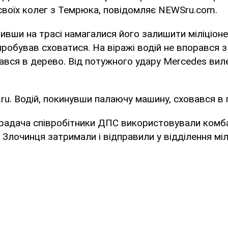
своїх колег з Темрюка, повідомляє NEWSru.com.
ивши на трасі намагалися його залишити міліціонер
пробував сховатися. На віражі водій не впорався з
ався в дерево. Від потужного удару Mercedes вилет
ru. Водій, покинувши палаючу машину, сховався в 
радача співробітники ДПС використовували комба
Злочинця затримали і відправили у відділення мілі