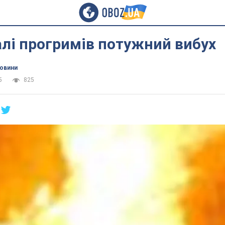
лі прогримів потужний вибух
новини
5
825