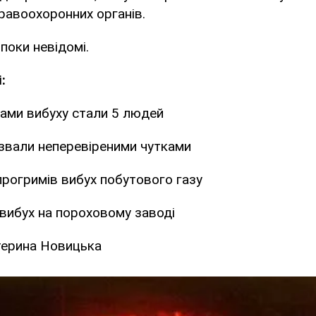
правоохоронних органів.
 поки невідомі.
:
ами вибуху стали 5 людей
азвали неперевіреними чутками
 прогримів вибух побутового газу
 вибух на пороховому заводі
терина Новицька