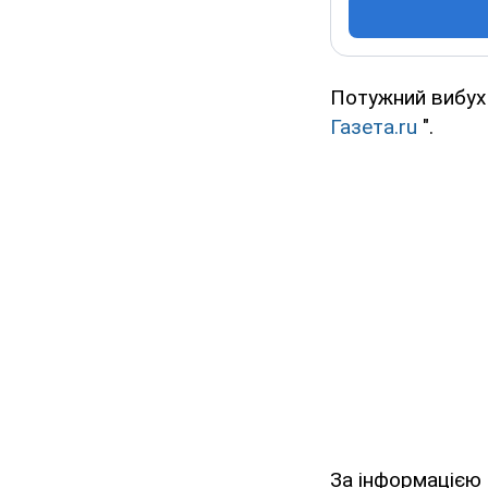
Потужний вибух 
Газета.ru
".
За інформацією 