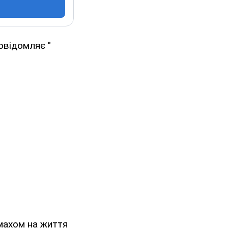
овідомляє "
махом на життя