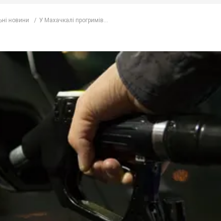
ьні новини
У Махачкалі прогримів...