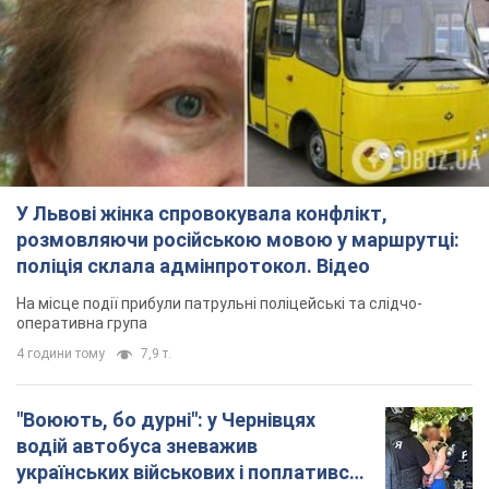
У Львові жінка спровокувала конфлікт,
розмовляючи російською мовою у маршрутці:
поліція склала адмінпротокол. Відео
На місце події прибули патрульні поліцейські та слідчо-
оперативна група
4 години тому
7,9 т.
"Воюють, бо дурні": у Чернівцях
водій автобуса зневажив
українських військових і поплатився.