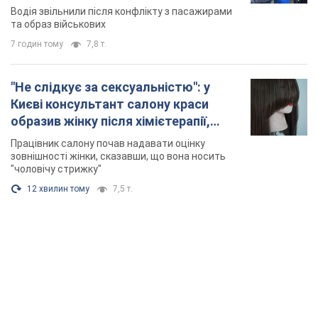
Відео
Водія звільнили після конфлікту з пасажирами
та образ військових
7 годин тому
7,8 т.
"Не слідкує за сексуальністю": у
Києві консультант салону краси
образив жінку після хімієтерапії,
розгорівся скандал. Фото
Працівник салону почав надавати оцінку
зовнішності жінки, сказавши, що вона носить
"чоловічу стрижку"
12 хвилин тому
7,5 т.