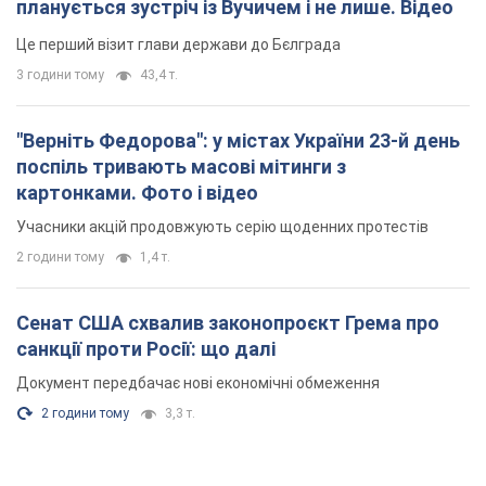
планується зустріч із Вучичем і не лише. Відео
Це перший візит глави держави до Бєлграда
3 години тому
43,4 т.
"Верніть Федорова": у містах України 23-й день
поспіль тривають масові мітинги з
картонками. Фото і відео
Учасники акцій продовжують серію щоденних протестів
2 години тому
1,4 т.
Сенат США схвалив законопроєкт Грема про
санкції проти Росії: що далі
Документ передбачає нові економічні обмеження
2 години тому
3,3 т.