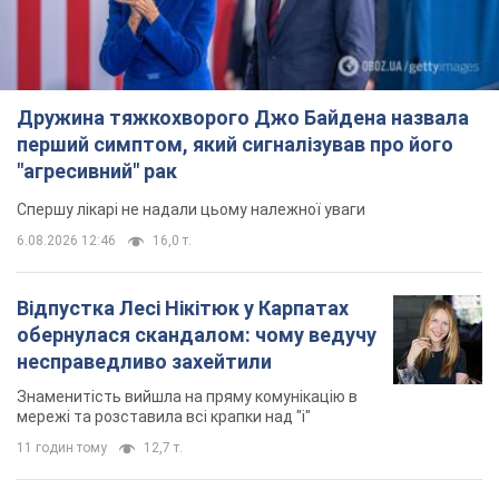
Дружина тяжкохворого Джо Байдена назвала
перший симптом, який сигналізував про його
"агресивний" рак
Спершу лікарі не надали цьому належної уваги
6.08.2026 12:46
16,0 т.
Відпустка Лесі Нікітюк у Карпатах
обернулася скандалом: чому ведучу
несправедливо захейтили
Знаменитість вийшла на пряму комунікацію в
мережі та розставила всі крапки над "і"
11 годин тому
12,7 т.