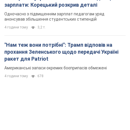
зарплати: Корецький розкрив деталі
Одночасно з підвищенням зарплат педагогам уряд
анонсував збільшення студентських стипендій
4 години тому
3,2 т.
"Нам теж вони потрібні": Трамп відповів на
прохання Зеленського щодо передачі Україні
ракет для Patriot
Американські запаси окремих боєприпасів обмежені
4 години тому
678