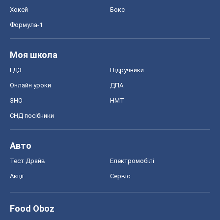
Хокей
Бокс
Формула-1
Моя школа
ГДЗ
Підручники
Онлайн уроки
ДПА
ЗНО
НМТ
СНД посібники
Авто
Тест Драйв
Електромобілі
Акції
Сервіс
Food Oboz