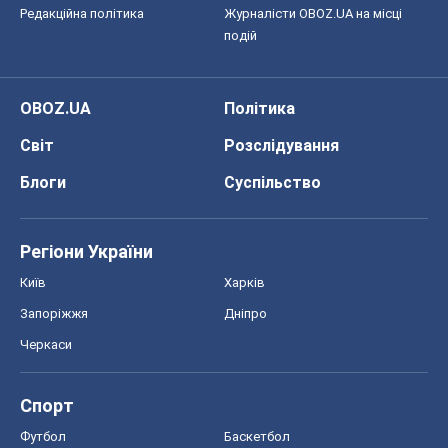
Редакційна політика
Журналісти OBOZ.UA на місці
подій
OBOZ.UA
Політика
Світ
Розслідування
Блоги
Суспільство
Регіони України
Київ
Харків
Запоріжжя
Дніпро
Черкаси
Спорт
Футбол
Баскетбол