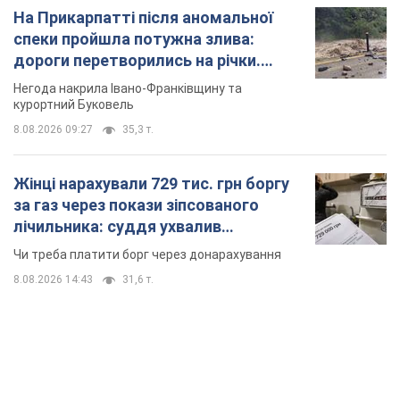
На Прикарпатті після аномальної
спеки пройшла потужна злива:
дороги перетворились на річки.
Відео
Негода накрила Івано-Франківщину та
курортний Буковель
8.08.2026 09:27
35,3 т.
Жінці нарахували 729 тис. грн боргу
за газ через покази зіпсованого
лічильника: суддя ухвалив
неочікуване рішення
Чи треба платити борг через донарахування
8.08.2026 14:43
31,6 т.