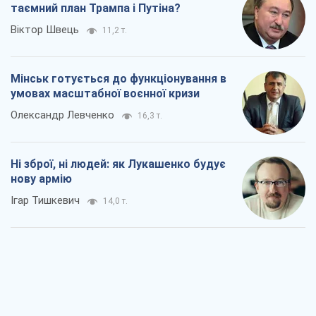
таємний план Трампа і Путіна?
Віктор Швець
11,2 т.
Мінськ готується до функціонування в
умовах масштабної воєнної кризи
Олександр Левченко
16,3 т.
Ні зброї, ні людей: як Лукашенко будує
нову армію
Ігар Тишкевич
14,0 т.