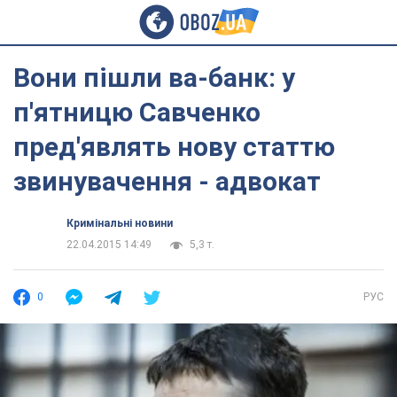
Вони пішли ва-банк: у
п'ятницю Савченко
пред'являть нову статтю
звинувачення - адвокат
Кримінальні новини
22.04.2015 14:49
5,3 т.
0
РУС