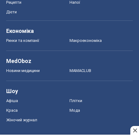
Рецепти
Напої
Дієти
Економіка
Ринки та компанії
Макроекономіка
MedOboz
Новини медицини
MAMACLUB
Шоу
Афіша
Плітки
Краса
Мода
Жіночий журнал