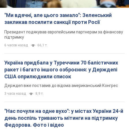
"Ми вдячні, але цього замало": Зеленський
закликав посилити санкції проти Росії
Президент подякував європейським партнерам за фінансову
підтримку
6 часов назад
66,1 т.
Україна придбала у Туреччини 70 балістичних
ракет і багато іншого озброєння: у Держдепі
США оприлюднили список
Держдеп вже поставив до відома американський Конгрес
3 часа назад
8,9 т.
"Нас почули на одне вухо": у містах України 24-й
день поспіль тривають мітинги на підтримку
Федорова. Фото і відео