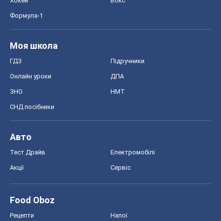
Хокей
Бокс
Формула-1
Моя школа
ГДЗ
Підручники
Онлайн уроки
ДПА
ЗНО
НМТ
СНД посібники
Авто
Тест Драйв
Електромобілі
Акції
Сервіс
Food Oboz
Рецепти
Напої