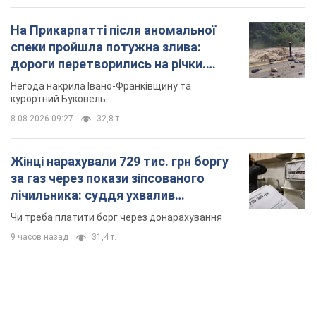
На Прикарпатті після аномальної
спеки пройшла потужна злива:
дороги перетворились на річки.
Відео
Негода накрила Івано-Франківщину та
курортний Буковель
8.08.2026 09:27
32,8 т.
Жінці нарахували 729 тис. грн боргу
за газ через покази зіпсованого
лічильника: суддя ухвалив
неочікуване рішення
Чи треба платити борг через донарахування
9 часов назад
31,4 т.