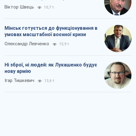
Віктор Швець
10,7 т.
Мінськ готується до функціонування в
умовах масштабної воєнної кризи
Олександр Левченко
15,9 т.
Ні зброї, ні людей: як Лукашенко будує
нову армію
Ігар Тишкевич
13,6 т.