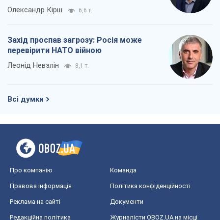
Олександр Кірш
6,6 т.
Захід проспав загрозу: Росія може
перевірити НАТО війною
Леонід Невзлін
8,1 т.
Всі думки
Про компанію
Команда
Правова інформація
Політика конфіденційності
Реклама на сайті
Документи
Редакційна політика
Журналісти OBOZ.UA на місці