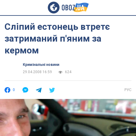
Сліпий естонець втретє
затриманий п'яним за
кермом
Кримінальні новини
29.04.2008 16:59
624
0
РУС