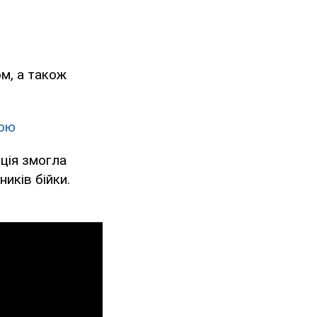
ом, а також
кою
іція змогла
иків бійки.