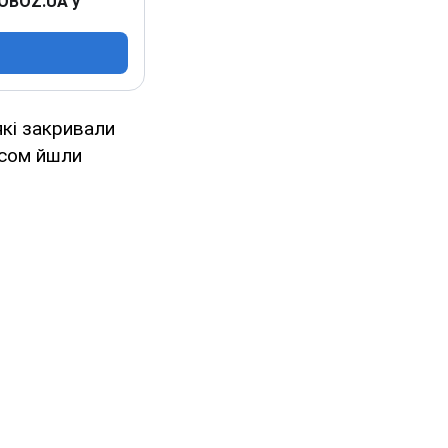
 OBOZ.UA у
які закривали
асом йшли