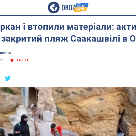
ркан і втопили матеріали: акти
закритий пляж Саакашвілі в О
новини
35
140,0 т.