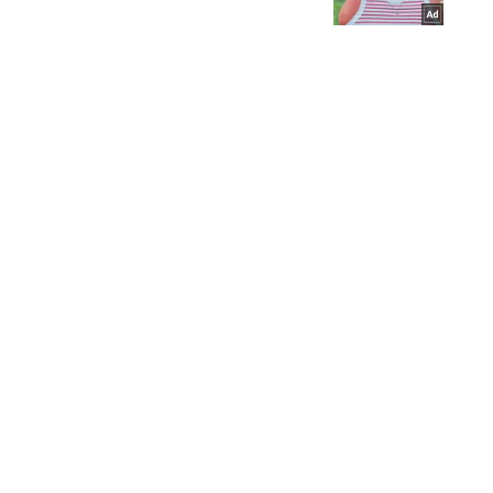
Кримінал
Важливе