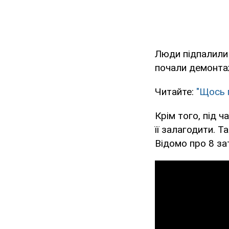
Люди підпалили 
почали демонтаж
Читайте:
"Щось 
Крім того, під 
її залагодити. 
Відомо про 8 за