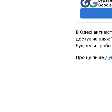
Будьте
Google
В Одесі активіс
доступ на пляж 
будівельні робо
Про це пише
Ду