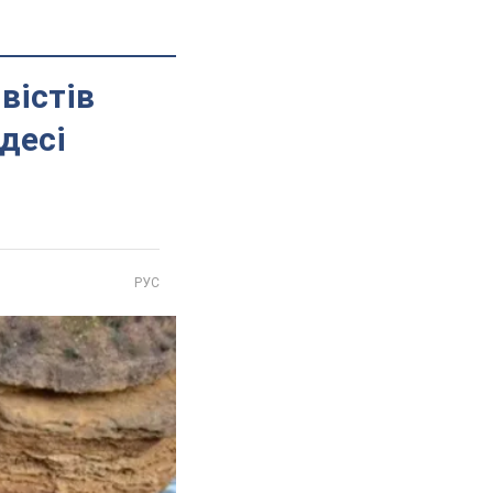
вістів
десі
РУС