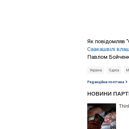
Як повідомляв "
Саакашвілі вла
Павлом Бойченк
Україна
Одеса
М
Редакційна політика