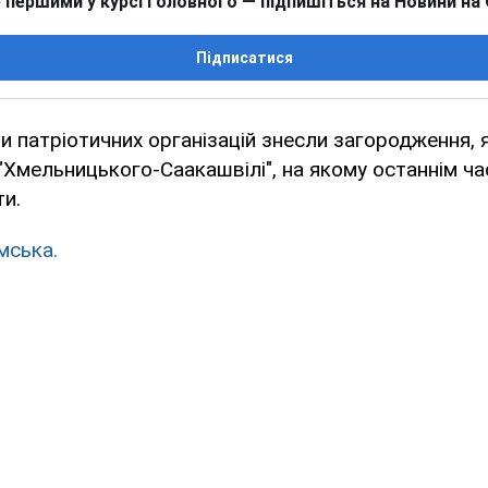
 першими у курсі головного — підпишіться на Новини на
Підписатися
ти патріотичних організацій знесли загородження, 
"Хмельницького-Саакашвілі", на якому останнім ч
ти.
мська.