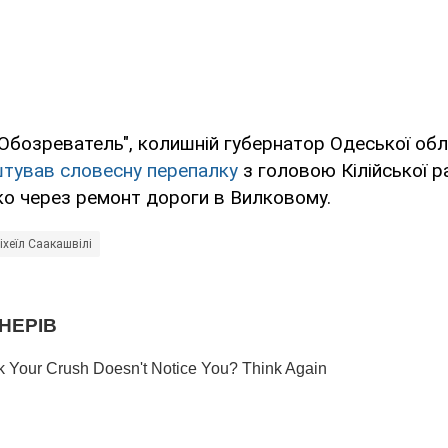
Обозреватель", колишній губернатор Одеської обла
штував словесну перепалку
з головою Кілійської р
о через ремонт дороги в Вилковому.
іхеїл Саакашвілі