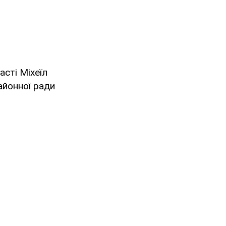
сті Міхеїл
айонної ради