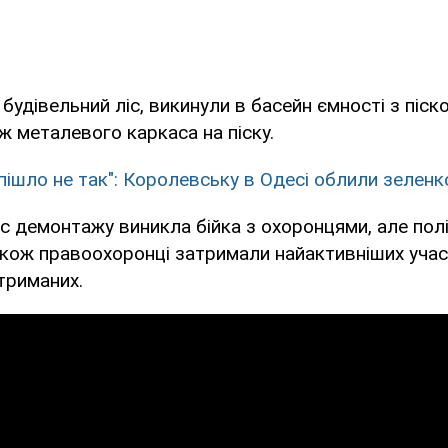
будівельний ліс, викинули в басейн ємності з піск
 металевого каркаса на піску.
пішло не так": Королевську в Одесі облили зелен
час демонтажу виникла бійка з охоронцями, але пол
Також правоохоронці затримали найактивніших учасн
триманих.