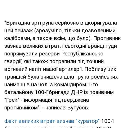
"Бригадна артгрупа серйозно відкоригувала
цей пейзаж (зрозуміло, тільки дозволеними
калібрами, а також всім, що було). Противник
зазнав великих втрат, і сьогодні вранці туди
попрямували резерви Республіканської
гвардії, які також потрапили під точний
вогневий наліт нашої артилерії. Поблизу цих
траншей була знищена ціла група російських
найманців на чолі з командиром 1-го
батальйону 100-ї бригади ДНР із позивним
"Грек" - інформація підтверджена
противником", - написав Бутусов.
Факт великих втрат визнав "куратор"
100-ї