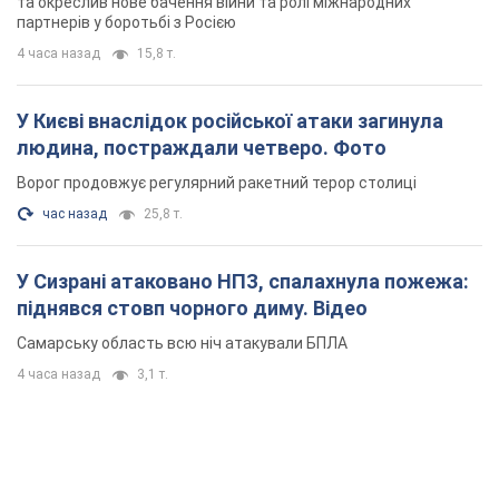
та окреслив нове бачення війни та ролі міжнародних
партнерів у боротьбі з Росією
4 часа назад
15,8 т.
У Києві внаслідок російської атаки загинула
людина, постраждали четверо. Фото
Ворог продовжує регулярний ракетний терор столиці
час назад
25,8 т.
У Сизрані атаковано НПЗ, спалахнула пожежа:
піднявся стовп чорного диму. Відео
Самарську область всю ніч атакували БПЛА
4 часа назад
3,1 т.