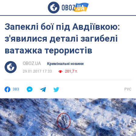
Запеклі бої під Авдіївкою:
з'явилися деталі загибелі
ватажка терористів
OBOZ.UA
Кримінальні новини
29.01.2017 17:33
201,7 т.
383
РУС