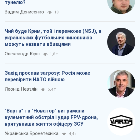
тунелю?
Вадим Денисенко
18
Чий буде Крим, той і переможе (NSJ), а
українських футбольних чиновників
можуть назвати вбивцями
Олександр Кірш
1,8 т.
Захід проспав загрозу: Росія може
перевірити НАТО війною
Леонід Невзлін
5,4 т.
"Варта" та "Новатор" витримали
кулеметний обстріл і удар FPV-дрона,
врятувавши життя офіцеру ЗСУ
Українська Бронетехніка
4,4 т.