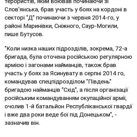
терористів, який воював починаючи зі
Слов'янська, брав участь у боях на кордоні в
секторі "Д" починаючи з червня 2014-го, у
районі Маринівки, Сніжного, Саур-Могили,
пише Бутусов.
"Коли низка наших підрозділів, зокрема, 72-а
бригада, була оточена російською регулярною
армією і загонами найманців, також брав
участь у боях за Ясинувату в серпні 2014 го,
командував спецпідрозділом "Південь"
бригадою найманців "Схід", а після організації
російським командуванням окупаційної армії,
очолив 1-й батальйон Республіканської гвардії
і вже два роки веде бої під Донецьком", -
зазначив він.