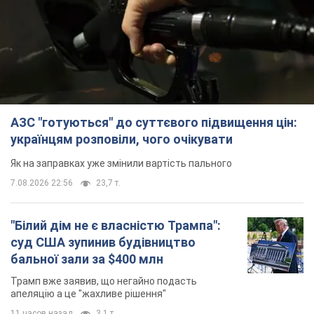
АЗС "готуються" до суттєвого підвищення цін:
українцям розповіли, чого очікувати
Як на заправках уже змінили вартість пального
7.08.2026 22:56
23,7 т.
"Білий дім не є власністю Трампа":
суд США зупинив будівництво
бальної зали за $400 млн
Трамп вже заявив, що негайно подасть
апеляцію а це "жахливе рішення"
11 часов назад
3,1 т.