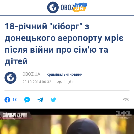
18-річний "кіборг" з
донецького аеропорту мріє
після війни про сім'ю та
дітей
OBOZ.UA
Кримінальні новини
20.10.2014 06:32
11,6 т.
18
РУС