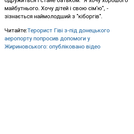
одружиться і стане батьком. "Я хочу хорошого
майбутнього. Хочу дітей і свою сім'ю", -
зізнається наймолодший з "кіборгів".
Читайте:
Терорист Гіві з-під донецького
аеропорту попросив допомоги у
Жириновського: опубліковано відео