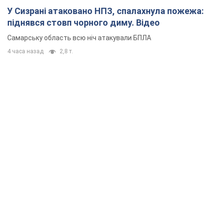
У Сизрані атаковано НПЗ, спалахнула пожежа:
піднявся стовп чорного диму. Відео
Самарську область всю ніч атакували БПЛА
4 часа назад
2,8 т.