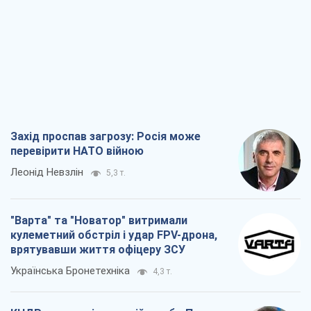
Захід проспав загрозу: Росія може
перевірити НАТО війною
Леонід Невзлін
5,3 т.
"Варта" та "Новатор" витримали
кулеметний обстріл і удар FPV-дрона,
врятувавши життя офіцеру ЗСУ
Українська Бронетехніка
4,3 т.