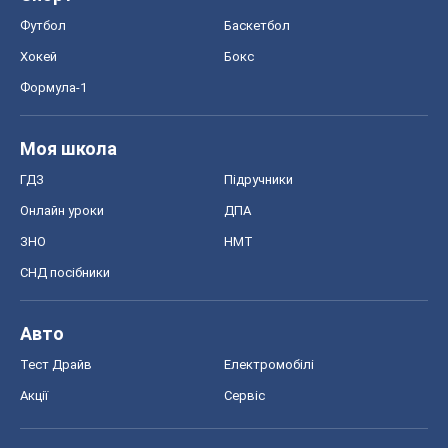
Футбол
Баскетбол
Хокей
Бокс
Формула-1
Моя школа
ГДЗ
Підручники
Онлайн уроки
ДПА
ЗНО
НМТ
СНД посібники
Авто
Тест Драйв
Електромобілі
Акції
Сервіс