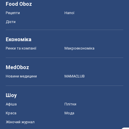
Food Oboz
Рецепти
Напої
Дієти
Економіка
Ринки та компанії
Макроекономіка
MedOboz
Новини медицини
MAMACLUB
Шоу
Афіша
Плітки
Краса
Мода
Жіночий журнал