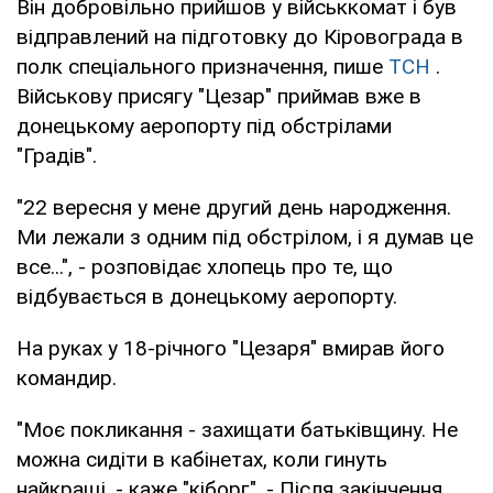
Він добровільно прийшов у військкомат і був
відправлений на підготовку до Кіровограда в
полк спеціального призначення, пише
ТСН
.
Військову присягу "Цезар" приймав вже в
донецькому аеропорту під обстрілами
"Градів".
"22 вересня у мене другий день народження.
Ми лежали з одним під обстрілом, і я думав це
все...", - розповідає хлопець про те, що
відбувається в донецькому аеропорту.
На руках у 18-річного "Цезаря" вмирав його
командир.
"Моє покликання - захищати батьківщину. Не
можна сидіти в кабінетах, коли гинуть
найкращі, - каже "кіборг". - Після закінчення