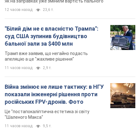
Як на заправках уже змінили вартість пального
12 часов назад
23,6 т.
"Білий дім не є власністю Трампа":
суд США зупинив будівництво
бальної зали за $400 млн
Трамп вже заявив, що негайно подасть
апеляцію а це "жахливе рішення"
11 часов назад
2,9 т.
Війна змінює не лише тактику: в НГУ
показали інженерні рішення проти
російських FPV-дронів. Фото
Це "постапокаліптична естетика зі світу
"Шаленого Макса"
11 часов назад
9,5 т.