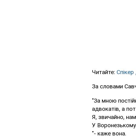
Читайте:
Спікер
За словами Савч
"За мною постій
адвокатів, а по
Я, звичайно, на
У Воронезькому 
"- каже вона.