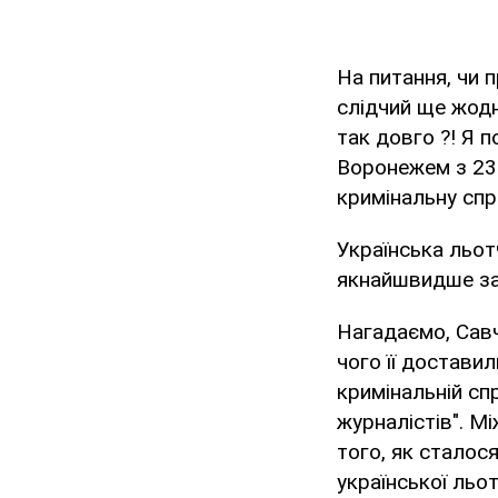
На питання, чи п
слідчий ще жодн
так довго ?! Я п
Воронежем з 23 
кримінальну спра
Українська льотч
якнайшвидше за
Нагадаємо, Сав
чого її доставил
кримінальній сп
журналістів". Мі
того, як сталос
української льот