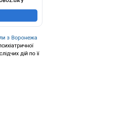
 OBOZ.UA у
ли з Воронежа
психіатричної
лідчих дій по її