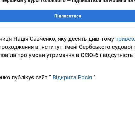
 першими у курсі головного — підпишіться на Новини на
Підписатися
чиця Надія Савченко, яку десять днів тому
привез
роходження в Інституті імені Сербського судової 
овіла про умови утримання в СІЗО-6 і відсутність с
енко публікує сайт "
Відкрита Росія
".