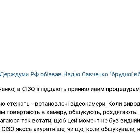
 Держдуми РФ обізвав Надію Савченко "брудної в
енко, в СІЗО її піддають принизливим процедурам
но стежать - встановлені відеокамери. Коли виво
тім повертають в камеру, обшукують, роздягають.
магаюся так встати, щоб цей момент не був видний
СІЗО якось акуратніше, чи що, коли обшукували, не