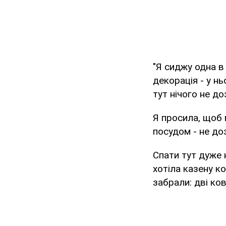
"Я сиджу одна в
декорація - у нь
тут нічого не д
Я просила, щоб
посудом - не до
Спати тут дуже н
хотіла казену к
забрали: дві ков