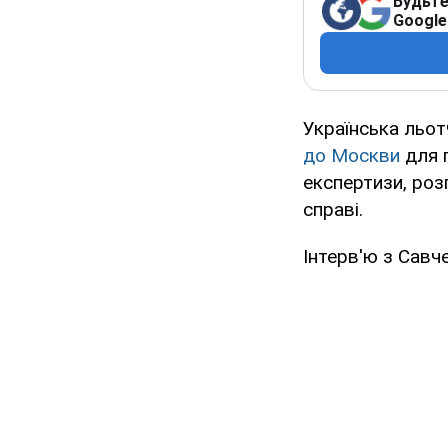
Будьте
Google
Українська льот
до Москви
для п
експертизи, розп
справі.
Інтерв'ю з Савч