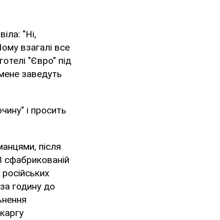
іла: "Ні,
Чому взагалі все
готелі "Євро" під
 мене заведуть
очину" і просить
манцями, після
 В сфабрикованій
 російських
за годину до
ьнення
каргу