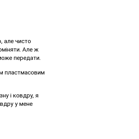
, але чисто
поміняти. Але ж
зможе передати.
им пластмасовим
ну і ковдру, я
овдру у мене