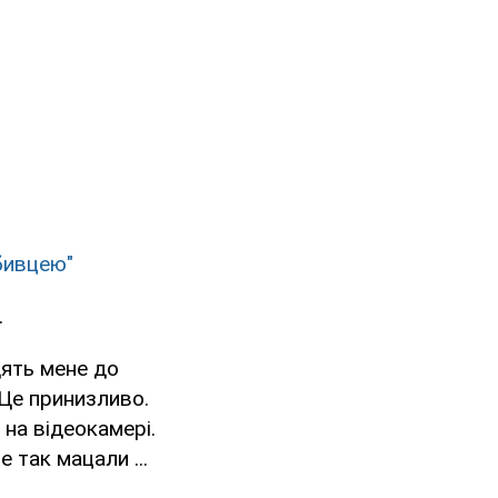
бивцею"
.
дять мене до
 Це принизливо.
 на відеокамері.
 так мацали ...