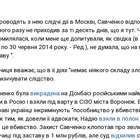
роводять з нею слідчі дії в Москві, Савченко відпов
ого разу не приходив за ті десять днів, що я тут. 
омилялася, коли мене ще допитували, як свідка (в 
по 30 червня 2014 року. - Ред.), не думала, що на
ву ".
иця вважає, що в її діях "немає ніякого складу зл
кінчувати слідство.
ченко була
викрадена
на Донбасі російськими най
и в Росію і взяли під варту в СІЗО міста Воронеж.
раві українці інкримінують "пособництво у вбивстві
ж тим, як довели її адвокати, Надію
взяли в полон
я це вбивство. Захист Савченко клопотав про звіл
чиці під заставу в 1 млн рублів, але суд
відхилив
с