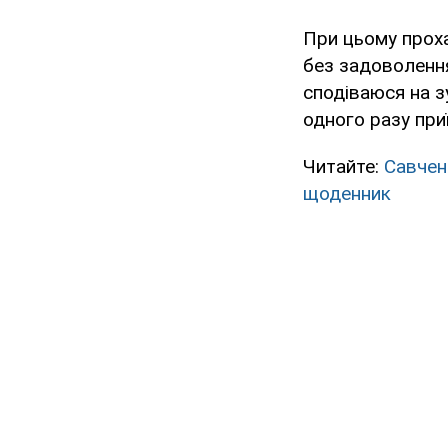
При цьому проха
без задоволення:
сподіваюся на зу
одного разу при
Читайте:
Савчен
щоденник