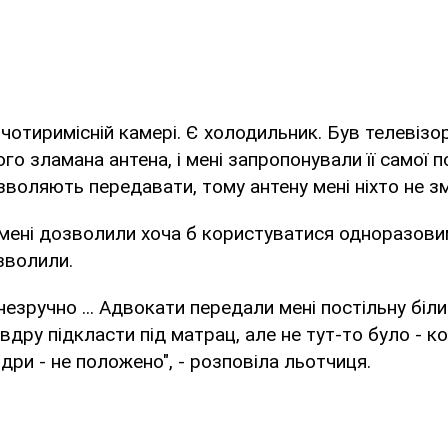
 чотиримісній камері. Є холодильник. Був телевізор
ого зламана антена, і мені запропонували її самої 
озволяють передавати, тому антену мені ніхто не 
 мені дозволили хоча б користуватися одноразов
зволили.
езручно ... Адвокати передали мені постільну білиз
овдру підкласти під матрац, але не тут-то було - к
дри - не положено", - розповіла льотчиця.