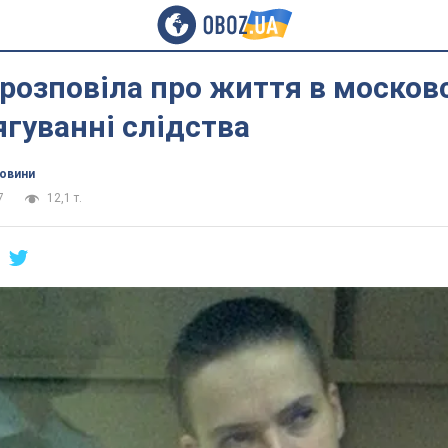
розповіла про життя в москов
тягуванні слідства
новини
7
12,1 т.