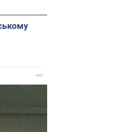
ському
РУС